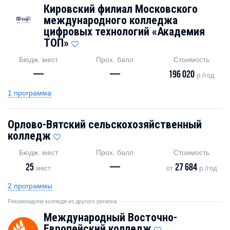
Кировский филиал Московского
международного колледжа
цифровых технологий «Академия
ТОП»
Бюдж. мест
Прох. балл
Стоимость
—
—
196 020
р./год
1 программа
Орлово-Вятский сельскохозяйственный
колледж
Бюдж. мест
Прох. балл
Стоимость
25
—
27 684
мест
от
р./год
2 программы
Рекомендуем колледж из другого региона
Международный Восточно-
Европейский колледж