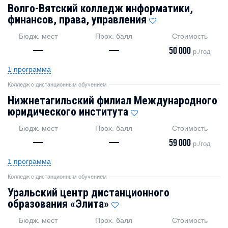
Волго-Вятский колледж информатики,
финансов, права, управления
Бюдж. мест
Прох. балл
Стоимость
—
—
50 000
р./год
1 программа
Колледж с дистанционным обучением
Нижнетагильский филиал Международного
юридического института
Бюдж. мест
Прох. балл
Стоимость
—
—
59 000
р./год
1 программа
Колледж с дистанционным обучением
Уральский центр дистанционного
образования «Элита»
Бюдж. мест
Прох. балл
Стоимость