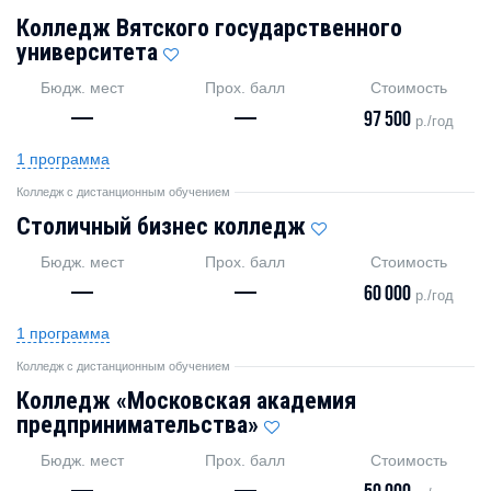
Колледж Вятского государственного
университета
Бюдж. мест
Прох. балл
Стоимость
—
—
97 500
р./год
1 программа
Колледж с дистанционным обучением
Столичный бизнес колледж
Бюдж. мест
Прох. балл
Стоимость
—
—
60 000
р./год
1 программа
Колледж с дистанционным обучением
Колледж «Московская академия
предпринимательства»
Бюдж. мест
Прох. балл
Стоимость