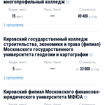
многопрофильный колледж
Бюдж. мест
Прох. балл
Стоимость
15
—
49 400
мест
р./год
1 программа
Кировский государственный колледж
строительства, экономики и права (филиал)
Московского государственного
университета геодезии и картографии
Бюдж. мест
Прох. балл
Стоимость
5
—
33 000
мест
от
р./год
1 программа
Кировский филиал Московского финансово-
юридического университета МФЮА
Бюдж. мест
Прох. балл
Стоимость