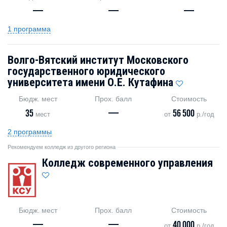
—
—
—
1 программа
Волго-Вятский институт Московского
государственного юридического
университета имени О.Е. Кутафина
Бюдж. мест
Прох. балл
Стоимость
35
—
56 500
мест
от
р./год
2 программы
Рекомендуем колледж из другого региона
Колледж современного управления
Бюдж. мест
Прох. балл
Стоимость
—
—
40 000
от
р./год