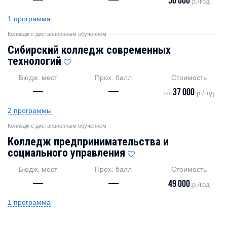
—
—
50 000
р./год
1 программа
Колледж с дистанционным обучением
Сибирский колледж современных
технологий
Бюдж. мест
Прох. балл
Стоимость
—
—
37 000
от
р./год
2 программы
Колледж с дистанционным обучением
Колледж предпринимательства и
социального управления
Бюдж. мест
Прох. балл
Стоимость
—
—
49 000
р./год
1 программа