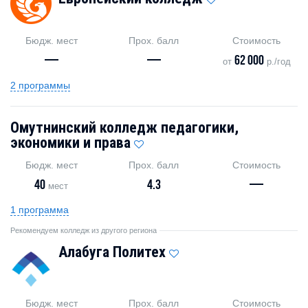
Бюдж. мест
Прох. балл
Стоимость
—
—
62 000
от
р./год
2 программы
Омутнинский колледж педагогики,
экономики и права
Бюдж. мест
Прох. балл
Стоимость
40
4.3
—
мест
1 программа
Рекомендуем колледж из другого региона
Алабуга Политех
Бюдж. мест
Прох. балл
Стоимость