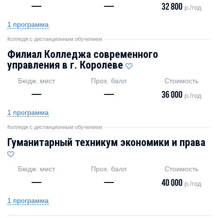
—
—
32 800
р./год
1 программа
Колледж с дистанционным обучением
Филиал Колледжа современного
управления в г. Королеве
Бюдж. мест
Прох. балл
Стоимость
—
—
36 000
р./год
1 программа
Колледж с дистанционным обучением
Гуманитарный техникум экономики и права
Бюдж. мест
Прох. балл
Стоимость
—
—
40 000
р./год
1 программа