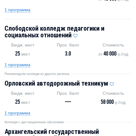
1 программа
Слободской колледж педагогики и
социальных отношений
Бюдж. мест
Прох. балл
Стоимость
25
3.0
40 000
мест
от
р./год
1 программа
Рекомендуем колледж из другого региона
Орловский автодорожный техникум
Бюдж. мест
Прох. балл
Стоимость
25
—
58 000
мест
р./год
1 программа
Колледж с дистанционным обучением
Архангельский государственный