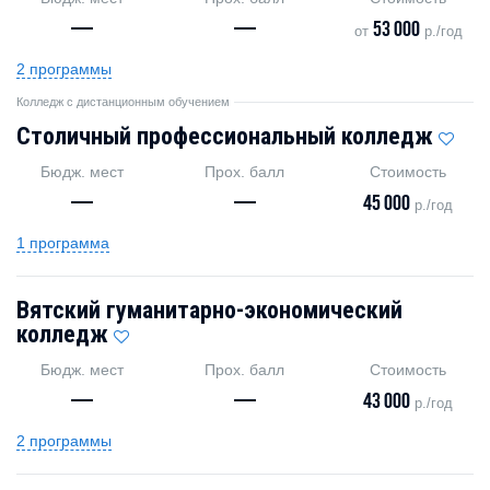
—
—
53 000
от
р./год
2 программы
Колледж с дистанционным обучением
Столичный профессиональный колледж
Бюдж. мест
Прох. балл
Стоимость
—
—
45 000
р./год
1 программа
Вятский гуманитарно-экономический
колледж
Бюдж. мест
Прох. балл
Стоимость
—
—
43 000
р./год
2 программы