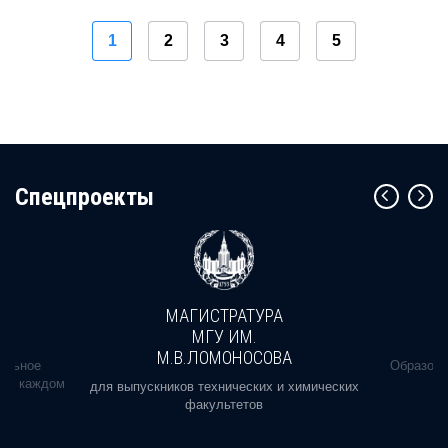
1
2
3
4
5
Cпецпроекты
МАГИСТРАТУРА
МГУ ИМ.
М.В.ЛОМОНОСОВА
альное
Образова
ь в каждом
для выпускников технических и химических
факультетов