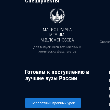
Cпецпроекты
МАГИСТРАТУРА
И
МГУ ИМ.
М.В.ЛОМОНОСОВА
, реальное
Образо
орая есть
для выпускников технических и
химических факультетов
Готовим к поступлению в
лучшие вузы России
Бесплатный пробный урок