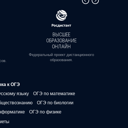
ВЫСШЕЕ
ОБРАЗОВАНИЕ
ОНЛАЙН
Пройди
профе
Федеральный проект дистанционного
образования.
сов.
ка к ОГЭ
усскому языку
ОГЭ по математике
бществознанию
ОГЭ по биологии
нформатике
ОГЭ по физике
меты