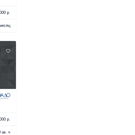
000 р.
месяц
000 р.
 ак. ч