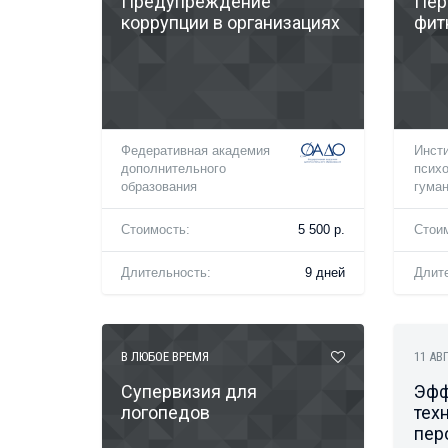
Предупреждение
Пер
коррупции в организациях
фит
Федеративная академия
Инст
дополнительного
психо
образования
гуман
Стоимость:
5 500 р.
Стои
Длительность:
9 дней
Длит
В ЛЮБОЕ ВРЕМЯ
11 АВ
Супервизия для
Эфф
логопедов
тех
пер