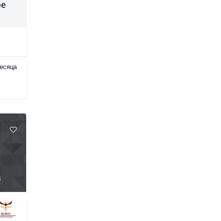
ре
есяца
в