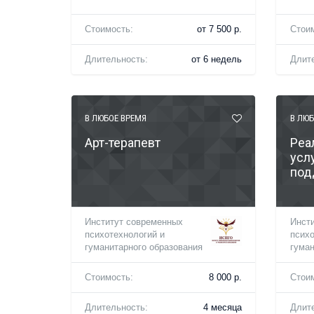
Стоимость:
от 7 500 р.
Стои
Длительность:
от 6 недель
Длит
В ЛЮБОЕ ВРЕМЯ
В ЛЮБ
Арт-терапевт
Реа
усл
под
Институт современных
Инст
психотехнологий и
психо
гуманитарного образования
гуман
Стоимость:
8 000 р.
Стои
Длительность:
4 месяца
Длит