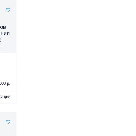
нов
ения
с
н
000 р.
3 дня