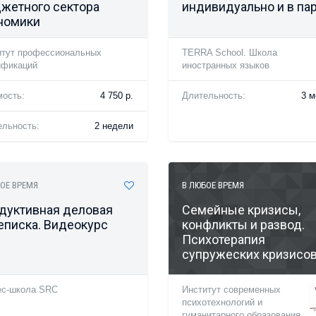
жетного сектора
индивидуально и в па
номики
итут профессиональных
TERRA School. Школа
ификаций
иностранных языков
мость:
4 750 р.
Длительность:
3 м
ельность:
2 недели
ОЕ ВРЕМЯ
В ЛЮБОЕ ВРЕМЯ
дуктивная деловая
Семейные кризисы,
еписка. Видеокурс
конфликты и развод.
Психотерапия
супружеских кризисо
ес-школа SRC
Институт современных
психотехнологий и
гуманитарного образования