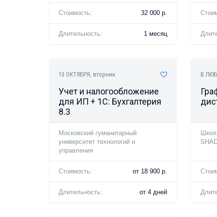
Стоимость:
32 000 р.
Стои
Длительность:
1 месяц
Длит
13 ОКТЯБРЯ
, вторник
В ЛЮБ
Учет и налогообложение
Гра
для ИП + 1С: Бухгалтерия
дис
8.3
Московский гуманитарный
Школа
университет технологий и
SHAD
управления
Стоимость:
от 18 900 р.
Стои
Длительность:
от 4 дней
Длит