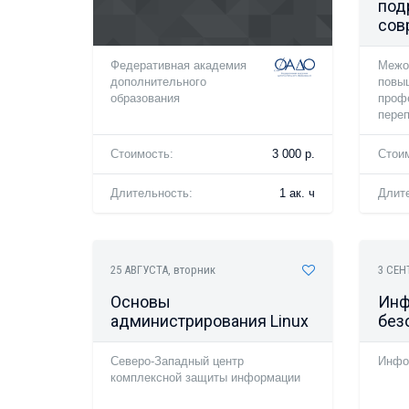
под
сов
Федеративная академия
Межо
дополнительного
повы
образования
проф
переп
Стоимость:
3 000 р.
Стои
Длительность:
1 ак. ч
Длит
25 АВГУСТА
, вторник
3 СЕН
Основы
Инф
администрирования Linux
без
Северо-Западный центр
Инфо
комплексной защиты информации