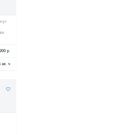
итут
ва
900 р.
 ак. ч