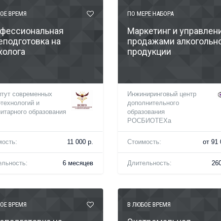
ОЕ ВРЕМЯ
ПО МЕРЕ НАБОРА
фессиональная
Маркетинг и управлен
еподготовка на
продажами алкогольн
холога
продукции
итут современных
Инжиниринговый центр
технологий и
дополнительного
итарного образования
образования
РОСБИОТЕХа
мость:
11 000 р.
Стоимость:
от 91 
ельность:
6 месяцев
Длительность:
260
ОЕ ВРЕМЯ
В ЛЮБОЕ ВРЕМЯ