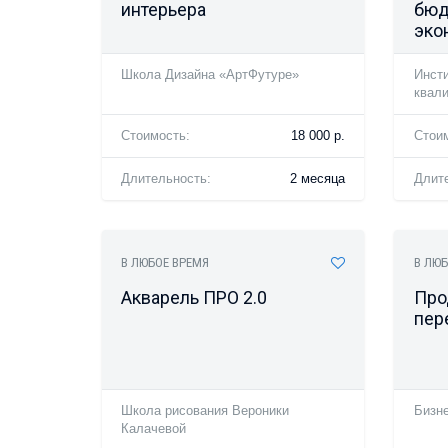
интерьера
бюд
эко
Школа Дизайна «АртФутуре»
Инст
квал
Стоимость:
18 000 р.
Стои
Длительность:
2 месяца
Длит
В ЛЮБОЕ ВРЕМЯ
В ЛЮБ
Акварель ПРО 2.0
Про
пер
Школа рисования Вероники
Бизн
Калачевой