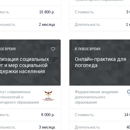
мость:
15 800 р.
Стоимость:
3 
ельность:
2 месяца
Длительность:
1 
ОЕ ВРЕМЯ
В ЛЮБОЕ ВРЕМЯ
лизация социальных
Онлайн-практика для
уг и мер социальной
логопеда
держки населения
итут современных
Федеративная академия
технологий и
дополнительного
итарного образования
образования
мость:
8 000 р.
Стоимость:
14 
ельность:
3 месяца
Длительность:
40