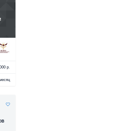
и
000 р.
месяц
ов