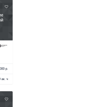
ие
ой
000 р.
 ак. ч