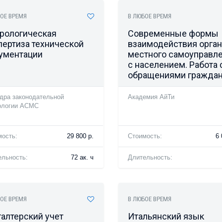
ОЕ ВРЕМЯ
В ЛЮБОЕ ВРЕМЯ
рологическая
Современные формы
пертиза технической
взаимодействия орга
ументации
местного самоуправл
с населением. Работа 
обращениями гражда
дра законодательной
Академия АйТи
ологии АСМС
мость:
29 800 р.
Стоимость:
6 
ельность:
72 ак. ч
Длительность:
ОЕ ВРЕМЯ
В ЛЮБОЕ ВРЕМЯ
галтерский учет
Итальянский язык