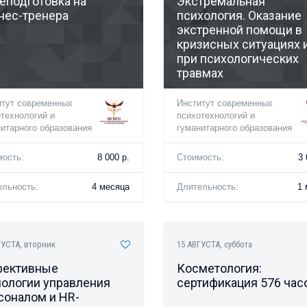
еподготовка на
Экстремальная
нес-тренера
психология. Оказание
экстренной помощи в
кризисных ситуациях 
при психологических
травмах
итут современных
Институт современных
технологий и
психотехнологий и
итарного образования
гуманитарного образования
мость:
8 000 р.
Стоимость:
3 
ельность:
4 месяца
Длительность:
1 
ГУСТА
, вторник
15 АВГУСТА
, суббота
ективные
Косметология:
нологии управления
сертификация 576 час
соналом и HR-