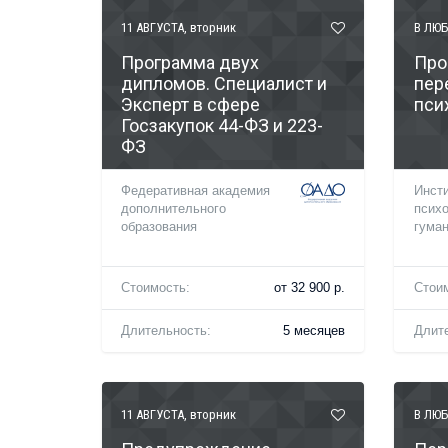
11 АВГУСТА
, вторник
В ЛЮБ
Программа двух
Про
дипломов. Специалист и
пер
Эксперт в сфере
пси
Госзакупок 44-ФЗ и 223-
ФЗ
Федеративная академия
Инст
дополнительного
психо
образования
гуман
Стоимость:
от 32 900 р.
Стои
Длительность:
5 месяцев
Длит
11 АВГУСТА
, вторник
В ЛЮБ