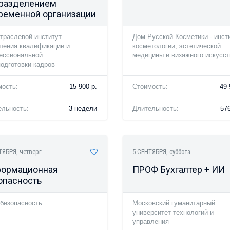
разделением
ременной организации
траслевой институт
Дом Русской Косметики - инст
шения квалификации и
косметологии, эстетической
ессиональной
медицины и визажного искусст
одготовки кадров
мость:
15 900 р.
Стоимость:
49 
ельность:
3 недели
Длительность:
576
ТЯБРЯ
, четверг
5 СЕНТЯБРЯ
, суббота
ормационная
ПРОФ Бухгалтер + ИИ
опасность
безопасность
Московский гуманитарный
университет технологий и
управления