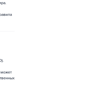
ира.
правила
).
 может
ственных