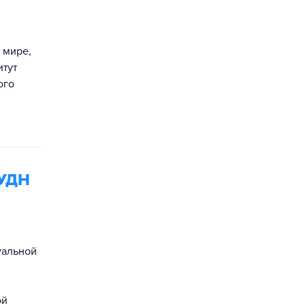
 мире,
итут
ого
РУДН
уальной
ой