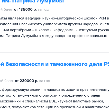
Н им. Патриса Лумумбы
й балл
от 185000 р.
за год
мумбы является ведущей научно–методической школой РКИ в
деления Российского университета дружбы народов. Инст
ными партнёрами – школами, кафедрами, институтами русск
 им. Патриса Лумумбы в международных профессиональных
й безопасности и таможенного дела 
ой балл
от 230000 р.
за год
у, формирующую знания и навыки по защите прав интеллект
 контролю таможенной стоимости и определению страны
таможенники и специалисты ВЭД изучают валютные рынки,
ент, получают компетенции по прогнозной и аналитическ