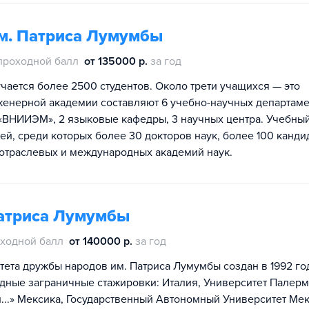
м. Патриса Лумумбы
проходной балл
от 135000 р.
за год
ается более 2500 студентов. Около трети учащихся — это
женерной академии составляют 6 учебно-научных департаме
«ВНИИЭМ», 2 языковые кафедры, 3 научных центра. Учебны
й, среди которых более 30 докторов наук, более 100 канди
 отраслевых и международных академий наук.
Патриса Лумумбы
ходной балл
от 140000 р.
за год
ета дружбы народов им. Патриса Лумумбы создан в 1992 год
дные заграничные стажировки: Италия, Университет Палерм
...» Мексика, Государственный Автономный Университет Ме