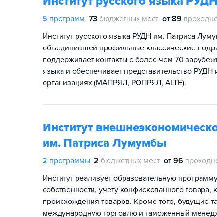
Институт русского языка РУД
5
программ
73
бюджетных мест
от 89
проходно
Институт русского языка РУДН им. Патриса Лу
объединившей профильные классические подраз
поддерживает контакты с более чем 70 зарубеж
языка и обеспечивает представительство РУДН
организациях (МАПРЯЛ, РОПРЯЛ, ALTE).
Институт внешнеэкономическо
им. Патриса Лумумбы
2
программы
2
бюджетных мест
от 96
проходн
Институт реализует образовательную программ
собственности, учету конфискованного товара,
происхождения товаров. Кроме того, будущие 
международную торговлю и таможенный менеджм