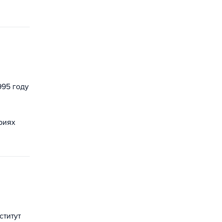
995 году
риях
ститут