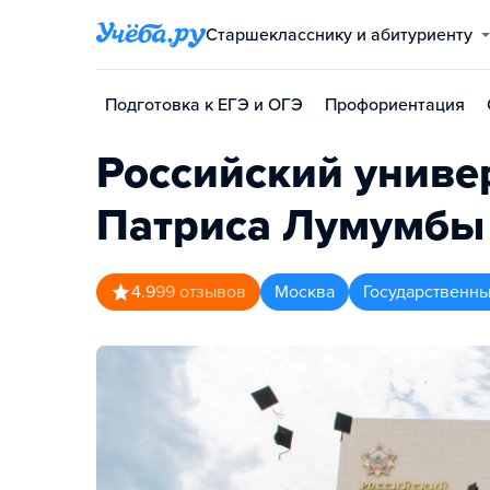
Старшекласснику и абитуриенту
Подготовка к ЕГЭ и ОГЭ
Профориентация
Российский униве
Патриса Лумумбы
4.9
99
отзывов
Москва
Государственны