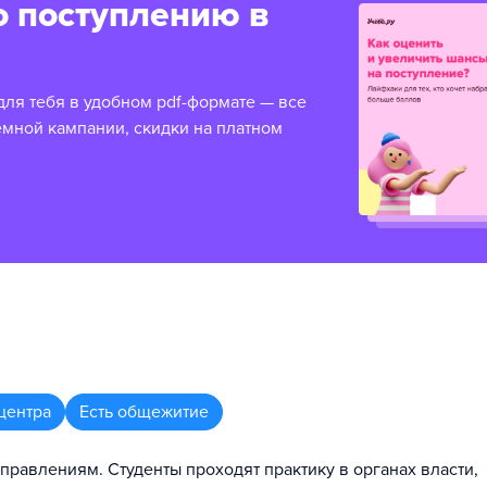
о поступлению в
для тебя в удобном pdf-формате — все
емной кампании, скидки на платном
центра
Есть общежитие
аправлениям. Студенты проходят практику в органах власти,