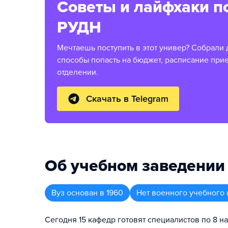
Советы и лайфхаки п
РУДН
Мечтаешь поступить в этот универ? Собрали 
способы попасть на бюджет, расписание при
отделении.
Скачать в Telegram
Об учебном заведении
Вуз
основан в
1960
Нет военного учебного 
Сегодня 15 кафедр готовят специалистов по 8 н