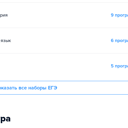
ория
9 прог
 язык
6 прог
5 прог
казать все наборы ЕГЭ
ура