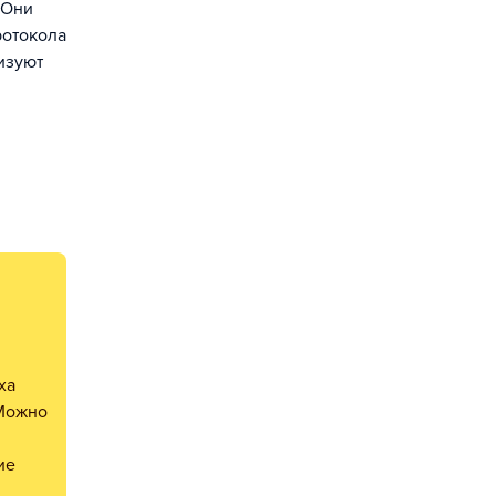
 Они
ротокола
изуют
 Можно
ие