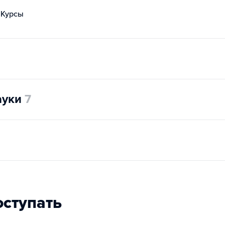
Курсы
ауки
7
оступать