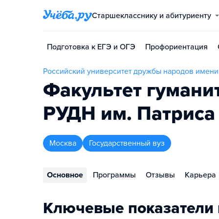
Старшекласснику и абитуриенту
Подготовка к ЕГЭ и ОГЭ
Профориентация
Российский университет дружбы народов имен
Факультет гумани
РУДН им. Патрис
Москва
Государственный вуз
Основное
Программы
Отзывы
Карьера
Ключевые показатели 