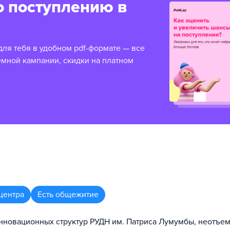
о поступлению в
для тебя в удобном pdf-формате — все
емной кампании, скидки на платном
центра
Есть общежитие
инновационных структур РУДН им. Патриса Лумумбы, неотъе