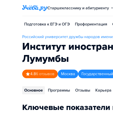
Старшекласснику и абитуриенту
Подготовка к ЕГЭ и ОГЭ
Профориентация
Российский университет дружбы народов имен
Институт иностра
Лумумбы
4.8
6
отзывов
Москва
Государственный
Основное
Программы
Отзывы
Карьера
Ключевые показатели 