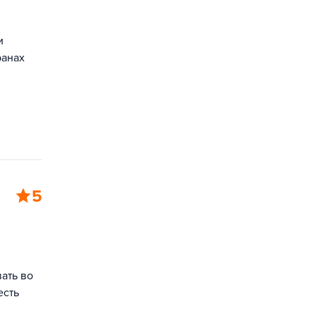
я
и
ранах
5
ать во
есть