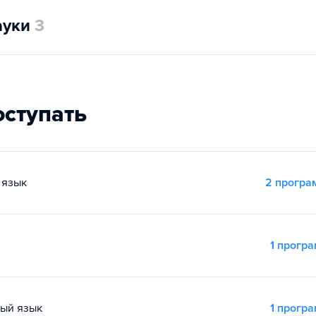
ауки
3
оступать
 язык
2 прогр
1 прогр
ный язык
1 прогр