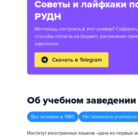
Советы и лайфхаки п
РУДН
Мечтаешь поступить в этот универ? Собрали 
способы попасть на бюджет, расписание при
отделении.
Скачать в Telegram
Об учебном заведении
Вуз
основан в
1960
Нет военного учебного 
Институт иностранных языков -одна из первых 