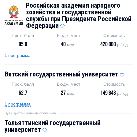
Российская академия народного
хозяйства и государственной
службы при Президенте Российской
Федерации
Прох. балл
Бюдж. мест
Стоимость
85.0
40
420 000
мест
р./год
1 программа
Вятский государственный университет
Прох. балл
Бюдж. мест
Стоимость
62.7
27
149 843
мест
р./год
1 программа
Вуз с дистанционным обучением
Тольяттинский государственный
университет