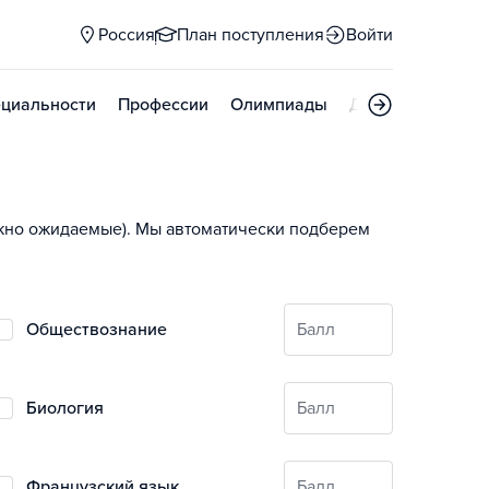
Россия
План поступления
Войти
циальности
Профессии
Олимпиады
Дни открытых д
ожно ожидаемые). Мы автоматически подберем
обществознание
Балл
биология
Балл
французский язык
Балл