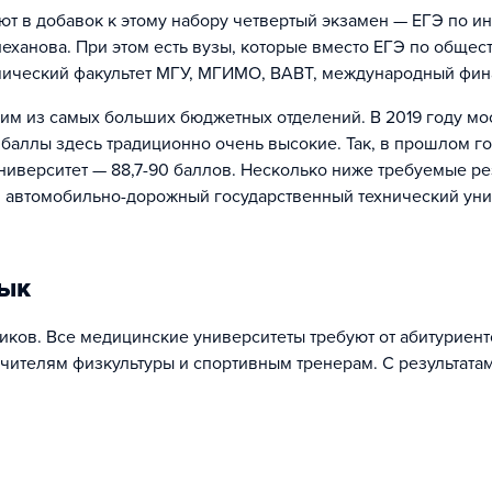
 в добавок к этому набору четвертый экзамен — ЕГЭ по ин
еханова. При этом есть вузы, которые вместо ЕГЭ по обще
мический факультет МГУ, МГИМО, ВАВТ, международный фин
им из самых больших бюджетных отделений. В 2019 году мо
 баллы здесь традиционно очень высокие. Так, в прошлом г
университет — 88,7-90 баллов. Несколько ниже требуемые р
ий автомобильно-дорожный государственный технический уни
зык
ков. Все медицинские университеты требуют от абитуриенто
учителям физкультуры и спортивным тренерам. С результата