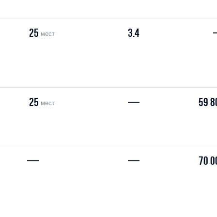
25
3.4
мест
25
—
59 8
мест
—
—
70 0