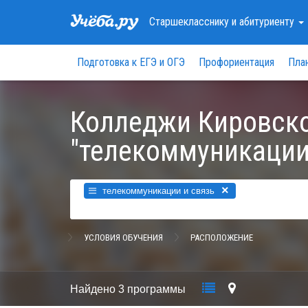
Старшекласснику
и абитуриенту
Подготовка к ЕГЭ и ОГЭ
Профориентация
Пла
Колледжи Кировско
"телекоммуникации
×
телекоммуникации и связь
УСЛОВИЯ ОБУЧЕНИЯ
РАСПОЛОЖЕНИЕ
Найдено
3 программы