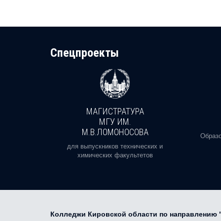
Cпецпроекты
МАГИСТРАТУРА
И
МГУ ИМ.
М.В.ЛОМОНОСОВА
, реальное
Образо
орая есть
для выпускников технических и
химических факультетов
Колледжи Кировской области по направлению 