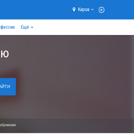
Киров
фессии
Ещё
ию
АЙТИ
обучения