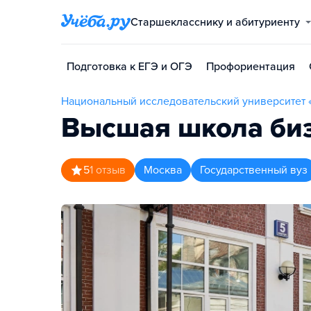
Старшекласснику и абитуриенту
Подготовка к ЕГЭ и ОГЭ
Профориентация
Национальный исследовательский университет
Высшая школа би
5
1
отзыв
Москва
Государственный вуз