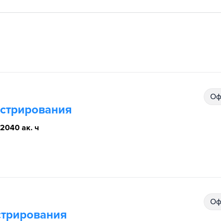
О
истрирования
2040 ак. ч
О
стрирования