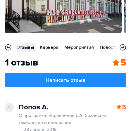
аммы
Отзывы
Карьера
Мероприятия
Новости
Ст
1 отзыв
5
Написать отзыв
Попов А.
5
О программе Управление b2c-бизнесом:
технологии и инновации
08 апреля 2019