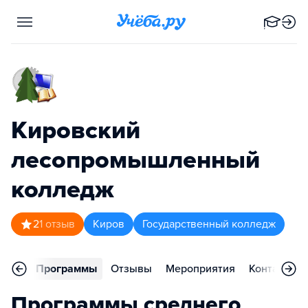
Кировский
лесопромышленный
колледж
2
1
отзыв
Киров
Государственный колледж
вное
Программы
Отзывы
Мероприятия
Контакты
Программы среднего