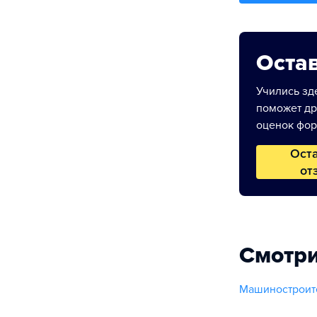
Остав
Учились зде
поможет др
оценок фор
Ост
от
Смотри
Машиностроит