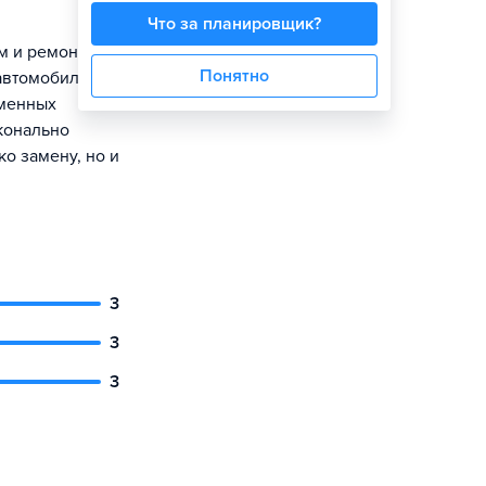
Что за планировщик?
м и ремонтом
Понятно
автомобилей с
еменных
конально
о замену, но и
3
3
3