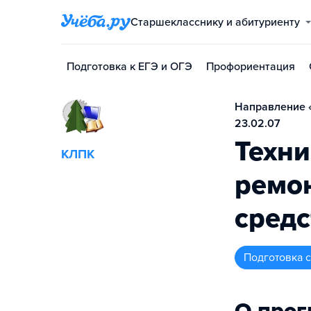
Старшекласснику и абитуриенту
Подготовка к ЕГЭ и ОГЭ
Профориентация
Направление «
23.02.07
Техни
КЛПК
ремо
средс
подготовка