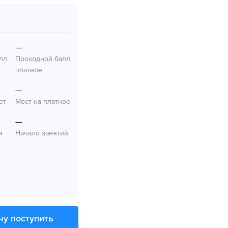
—
лл
Проходной балл
платное
—
ет
Мест на платное
—
я
Начало занятий
чу поступить