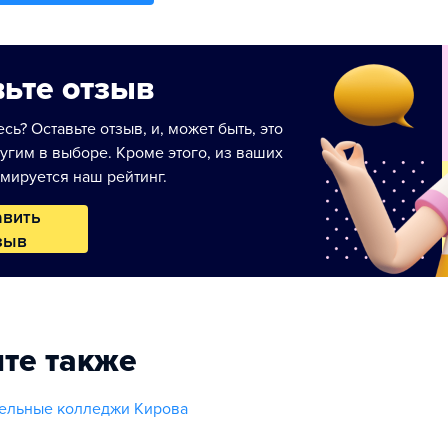
ьте отзыв
сь? Оставьте отзыв, и, может быть, это
угим в выборе. Кроме этого, из ваших
мируется наш рейтинг.
авить
зыв
те также
ельные колледжи Кирова