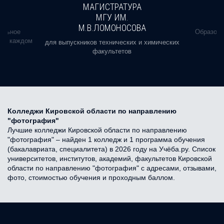
МАГИСТРАТУРА
МГУ ИМ.
М.В.ЛОМОНОСОВА
альное
Образова
ь в каждом
для выпускников технических и химических
факультетов
Колледжи Кировской области по направлению
"фотография"
Лучшие колледжи Кировской области по направлению
"фотография" – найден 1 колледж и 1 программа обучения
(бакалавриата, специалитета) в 2026 году на Учёба.ру. Список
университетов, институтов, академий, факультетов Кировской
области по направлению "фотография" с адресами, отзывами,
фото, стоимостью обучения и проходным баллом.