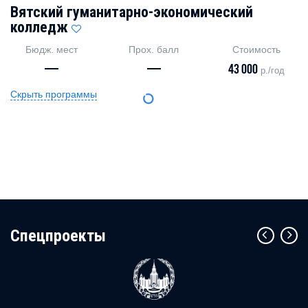
Вятский гуманитарно-экономический
колледж
Бюдж. мест
Прох. балл
Стоимость
—
—
43 000
р./год
Скрыть программы
Cпецпроекты