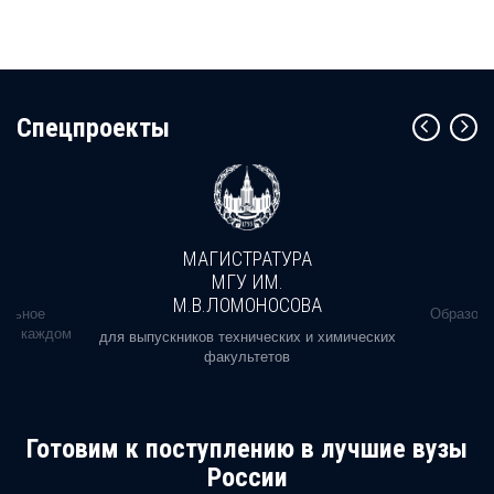
Cпецпроекты
МАГИСТРАТУРА
МГУ ИМ.
М.В.ЛОМОНОСОВА
альное
Образова
ь в каждом
для выпускников технических и химических
факультетов
Готовим к поступлению в лучшие вузы
России