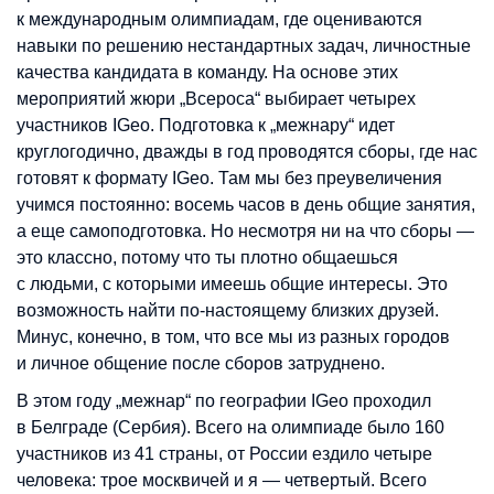
к международным олимпиадам, где оцениваются
навыки по решению нестандартных задач, личностные
качества кандидата в команду. На основе этих
мероприятий жюри
„
Всероса
“
выбирает четырех
участников IGeo. Подготовка к
„
межнару
“
идет
круглогодично, дважды в год проводятся сборы, где нас
готовят к формату IGeo. Там мы без преувеличения
учимся постоянно: восемь часов в день общие занятия,
а еще самоподготовка. Но несмотря ни на что сборы —
это классно, потому что ты плотно общаешься
с людьми, с которыми имеешь общие интересы. Это
возможность найти по-настоящему близких друзей.
Минус, конечно, в том, что все мы из разных городов
и личное общение после сборов затруднено.
В этом году
„
межнар
“
по географии IGeo проходил
в Белграде (Сербия). Всего на олимпиаде было 160
участников из 41 страны, от России ездило четыре
человека: трое москвичей и я — четвертый. Всего