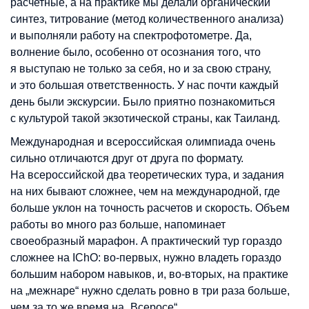
расчетные, а на практике мы делали органический
синтез, титрование (метод количественного анализа)
и выполняли работу на спектрофотометре. Да,
волнение было, особенно от осознания того, что
я выступаю не только за себя, но и за свою страну,
и это большая ответственность. У нас почти каждый
день были экскурсии. Было приятно познакомиться
с культурой такой экзотической страны, как Таиланд.
Международная и всероссийская олимпиада очень
сильно отличаются друг от друга по формату.
На всероссийской два теоретических тура, и задания
на них бывают сложнее, чем на международной, где
больше уклон на точность расчетов и скорость. Объем
работы во много раз больше, напоминает
своеобразный марафон. А практический тур гораздо
сложнее на IChO: во-первых, нужно владеть гораздо
большим набором навыков, и, во-вторых, на практике
на „межнаре“ нужно сделать ровно в три раза больше,
чем за то же время на „Всеросе“.