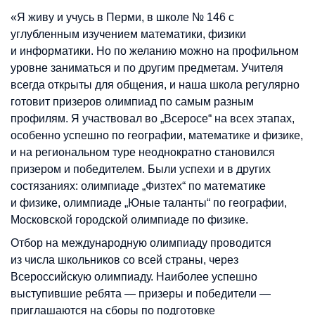
«Я живу и учусь в Перми, в школе № 146 с
углубленным изучением математики, физики
и информатики. Но по желанию можно на профильном
уровне заниматься и по другим предметам. Учителя
всегда открыты для общения, и наша школа регулярно
готовит призеров олимпиад по самым разным
профилям. Я участвовал во „Всеросе“ на всех этапах,
особенно успешно по географии, математике и физике,
и на региональном туре неоднократно становился
призером и победителем. Были успехи и в других
состязаниях: олимпиаде
„
Физтех
“
по математике
и физике, олимпиаде
„
Юные таланты
“
по географии,
Московской городской олимпиаде по физике.
Отбор на международную олимпиаду проводится
из числа школьников со всей страны, через
Всероссийскую олимпиаду. Наиболее успешно
выступившие ребята — призеры и победители —
приглашаются на сборы по подготовке