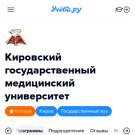
Кировский
государственный
медицинский
университет
1
1
отзыв
Киров
Государственный вуз
вное
Программы
Подразделения
Отзывы
Меропри