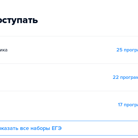
оступать
ика
25 прог
22 прогр
17 прог
казать все наборы ЕГЭ