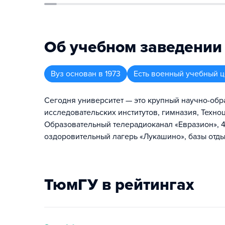
Об учебном заведении
Вуз
основан в
1973
Есть военный учебный ц
Сегодня университет — это крупный научно-обра
исследовательских институтов, гимназия, Техн
Образовательный телерадиоканал «Евразион», 4
оздоровительный лагерь «Лукашино», базы отды
ТюмГУ в рейтингах