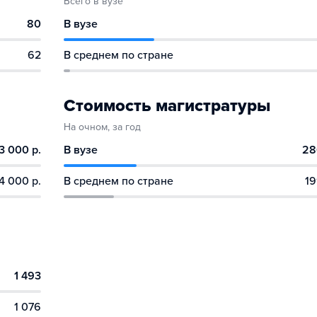
Всего в вузе
80
В вузе
62
В среднем по стране
Стоимость магистратуры
На очном, за год
3 000 р.
В вузе
28
4 000 р.
В среднем по стране
19
1 493
1 076