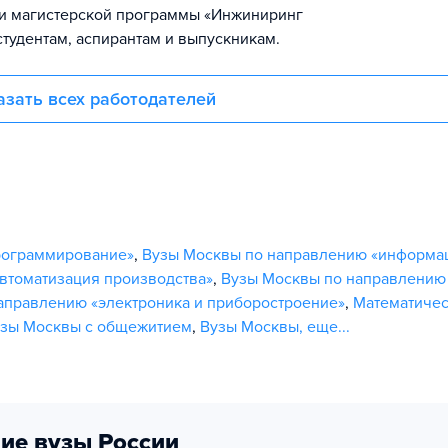
ии магистерской программы «Инжиниринг
студентам, аспирантам и выпускникам.
азать всех работодателей
рограммирование»
,
Вузы Москвы по направлению «информа
втоматизация производства»
,
Вузы Москвы по направлению
аправлению «электроника и приборостроение»
,
Математиче
зы Москвы с общежитием
,
Вузы Москвы
,
еще...
ие вузы России