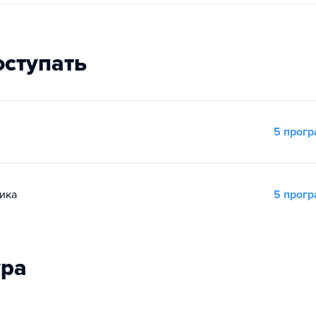
оступать
5 прог
ика
5 прог
ура