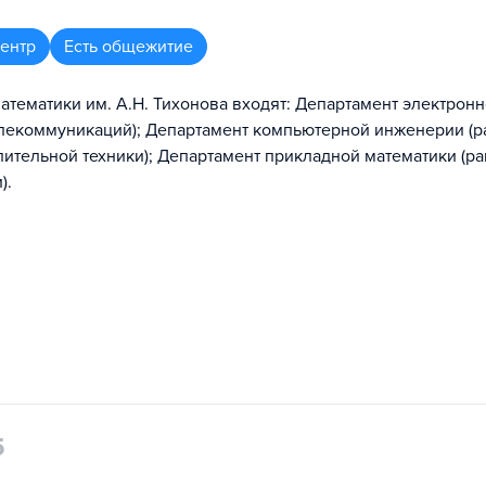
центр
Есть общежитие
математики им. А.Н. Тихонова входят: Департамент электрон
елекоммуникаций); Департамент компьютерной инженерии (
ительной техники); Департамент прикладной математики (р
).
5