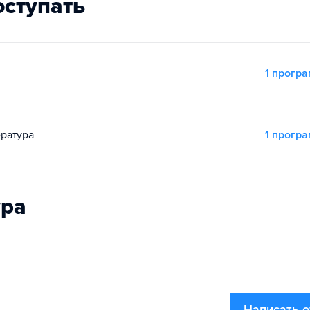
оступать
1 прогр
ература
1 прогр
ура
Написать 