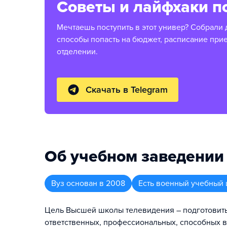
Советы и лайфхаки п
Мечтаешь поступить в этот универ? Собрали 
способы попасть на бюджет, расписание при
отделении.
Скачать в Telegram
Об учебном заведении
Вуз
основан в
2008
Есть военный учебный 
Цель Высшей школы телевидения – подготовит
ответственных, профессиональных, способных в