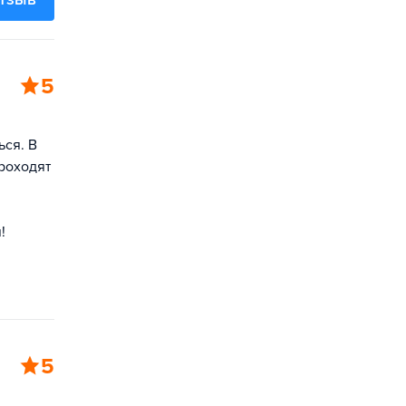
5
ься. В
роходят
!
5