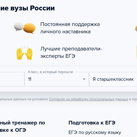
ие вузы России
Постоянная поддержка
личного наставника
Лучшие преподаватели-
эксперты ЕГЭ
Класс, в который перешли
11
Я старшеклассник
нальных данных на условиях
Согласия на обработку персональных данных
и пр
тный тренажер по
Подготовка к ЕГЭ
вке к ОГЭ
ЕГЭ по русскому языку