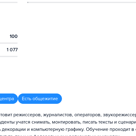
100
1 077
центра
Есть общежитие
отовит режиссеров, журналистов, операторов, звукорежиссе
денты учатся снимать, монтировать, писать тексты и сценари
ть декорации и компьютерную графику. Обучение проходит в 