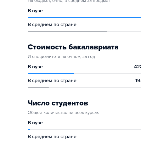
На бюджет, очно, в среднем за предмет
В вузе
В среднем по стране
Стоимость бакалавриата
И специалитета на очном, за год
В вузе
42
В среднем по стране
19
Число студентов
Общее количество на всех курсах
В вузе
В среднем по стране