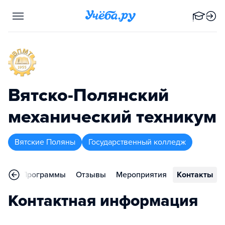
Вятско-Полянский
механический техникум
Вятские Поляны
Государственный колледж
ное
Программы
Отзывы
Мероприятия
Контакты
Контактная информация