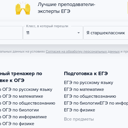
Лучшие преподаватели-
эксперты ЕГЭ
Класс, в который перешли
11
Я старшеклассник
нальных данных на условиях
Согласия на обработку персональных данных
и пр
тный тренажер по
Подготовка к ЕГЭ
вке к ОГЭ
ЕГЭ по русскому языку
р
ОГЭ по русскому языку
ЕГЭ по математике
р
ОГЭ по математике
ЕГЭ по обществознанию
р
ОГЭ по обществознанию
ЕГЭ по биологии
ЕГЭ по инфо
р
ОГЭ по биологии
ЕГЭ по физике
р
ОГЭ по информатике
Все предметы
р
ОГЭ по физике