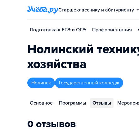
Старшекласснику и абитуриенту
Подготовка к ЕГЭ и ОГЭ
Профориентация
Нолинский техник
хозяйства
Нолинск
Государственный колледж
Основное
Программы
Отзывы
Меропри
0 отзывов