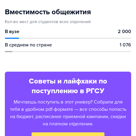
Вместимость общежития
Кол-во мест для студентов всех отделений
В вузе
2 000
В среднем по стране
1 076
Советы и лайфхаки по
поступлению в РГСУ
Мечтаешь поступить в этот универ? Собрали для
тебя в удобном pdf-формате — все способы попасть
на бюджет, расписание приемной кампании, скидки
на платном отделении.