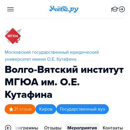
Московский государственный юридический
университет имени О.Е. Кутафина
Волго-Вятский институт
МГЮА им. О.Е.
Кутафина
2
1
отзыв
Киров
Государственный вуз
ное
Программы
Отзывы
Мероприятия
Контакты