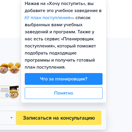
Нажав на «Хочу поступить», вы
добавите это учебное заведение в
план поступления
— список
выбранных вами учебных
заведений и программ. Также у
нас есть сервис «Планировщик
поступления», который поможет
подобрать подходящие
программы и получить готовый
Занятия в небольших
план поступления.
группах по уровню
Что за планировщик?
Официальная гарантия
Понятно
поступления на бюджет
Записаться на консультацию