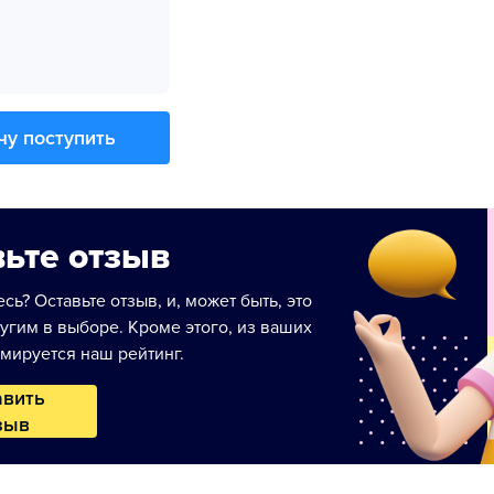
чу поступить
ьте отзыв
сь? Оставьте отзыв, и, может быть, это
угим в выборе. Кроме этого, из ваших
мируется наш рейтинг.
авить
зыв