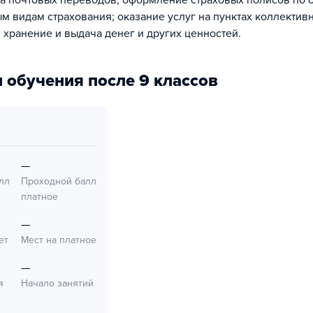
а почтовых переводов, оформление страховых полисов по 
м видам страхования; оказание услуг на пунктах коллективн
, хранение и выдача денег и других ценностей.
 обучения после 9 классов
—
лл
Проходной балл
платное
—
ет
Мест на платное
—
я
Начало занятий