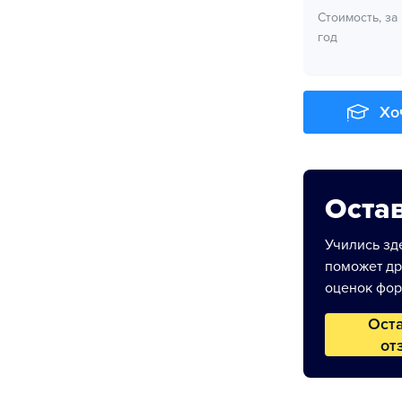
Стоимость, за
год
Хо
Остав
Учились зде
поможет др
оценок фор
Ост
от