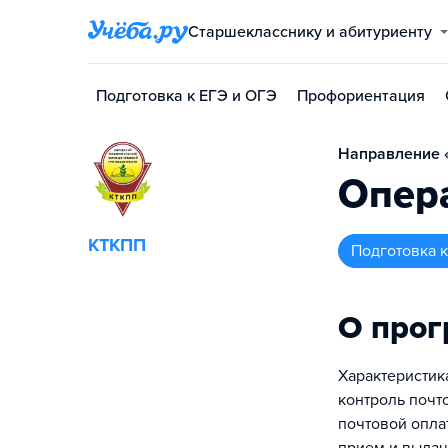
Старшекласснику и абитуриенту
Подготовка к ЕГЭ и ОГЭ
Профориентация
Направление «
Опера
КТКПП
подготовка
О про
Характеристик
контроль почт
почтовой опла