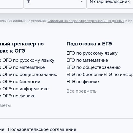
11
Я старшеклассник
нальных данных на условиях
Согласия на обработку персональных данных
и пр
тный тренажер по
Подготовка к ЕГЭ
вке к ОГЭ
ЕГЭ по русскому языку
р
ОГЭ по русскому языку
ЕГЭ по математике
р
ОГЭ по математике
ЕГЭ по обществознанию
р
ОГЭ по обществознанию
ЕГЭ по биологии
ЕГЭ по инфо
р
ОГЭ по биологии
ЕГЭ по физике
р
ОГЭ по информатике
Все предметы
р
ОГЭ по физике
дметы
ие
Пользовательское соглашение