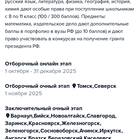
русский язык, литература, физика, география, история,
химия дают особые права при поступлении школьникам
с 8 по 11 класс (100 / 300 баллов). Предметы:
математика, издательское дело дают дополнительные
баллы в портфолио в вузы РФ (до 10 баллов) и дают
право участвовать в конкурсах на получение гранта
президента РФ.
отборочный онлайн этап
1 октября - 31 декабря 2025
отборочный очный этап
Томск
,
Северск
1 ноября 2025
заключительный очный этап
Барнаул
,
Бийск
,
Новоалтайск
,
Славгород
,
Заринск
,
Красноярск
,
Железногорск
,
Зеленогорск
,
Сосновоборск
,
Ачинск
,
Иркутск
,
Ангарск
,
Братск
,
Березовский
,
Киселевск
,