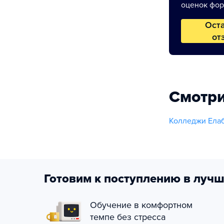
оценок фор
Ост
от
Смотри
Колледжи Елаб
Готовим к поступлению в лучш
Обучение в комфортном
темпе без стресса