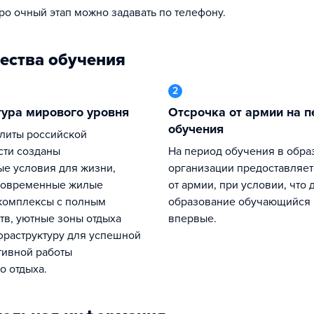
про очный этап можно задавать по телефону.
ества обучения
2
тура мирового уровня
Отсрочка от армии на период
обучения
ти созданы
На период обучения в образовательной
е условия для жизни,
организации предоставляет
современные жилые
от армии, при условии, что 
комплексы с полным
образование обучающийся 
тв, уютные зоны отдыха
впервые.
фраструктуру для успешной
тивной работы
о отдыха.