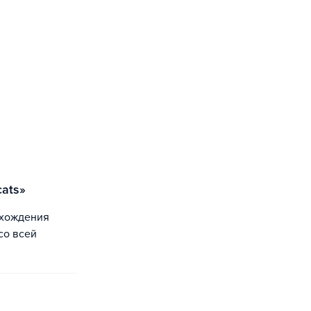
cats»
со всей