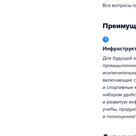
Все вопросы 
Преимущ
1
Инфраструк
Для будущей элиты российской
промышленнос
исключительны
включающие 
и спортивные 
набором удобс
и развитую ин
учебы, продук
и полноценног