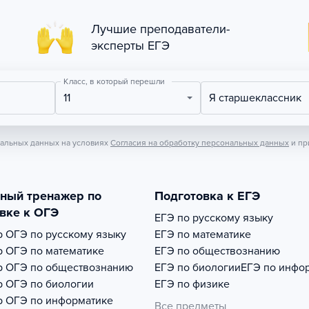
Лучшие преподаватели-
эксперты ЕГЭ
Класс, в который перешли
11
Я старшеклассник
нальных данных на условиях
Согласия на обработку персональных данных
и пр
тный тренажер по
Подготовка к ЕГЭ
вке к ОГЭ
ЕГЭ по русскому языку
р
ОГЭ по русскому языку
ЕГЭ по математике
р
ОГЭ по математике
ЕГЭ по обществознанию
р
ОГЭ по обществознанию
ЕГЭ по биологии
ЕГЭ по инфо
р
ОГЭ по биологии
ЕГЭ по физике
р
ОГЭ по информатике
Все предметы