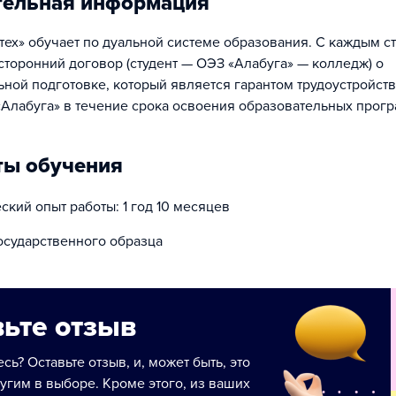
тельная информация
тех» обучает по дуальной системе образования. С каждым с
сторонний договор (студент — ОЭЗ «Алабуга» — колледж) о
ной подготовке, который является гарантом трудоустройства
Алабуга» в течение срока освоения образовательных прогр
ты обучения
кий опыт работы: 1 год 10 месяцев
осударственного образца
ьте отзыв
сь? Оставьте отзыв, и, может быть, это
угим в выборе. Кроме этого, из ваших