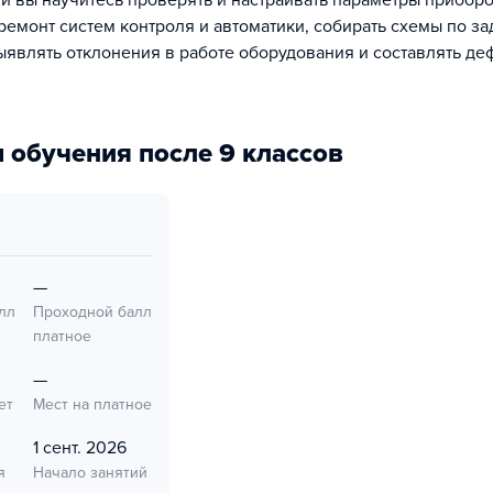
и вы научитесь проверять и настраивать параметры приборо
 ремонт систем контроля и автоматики, собирать схемы по з
ыявлять отклонения в работе оборудования и составлять де
 обучения после 9 классов
—
лл
Проходной балл
платное
—
ет
Мест на платное
1 сент. 2026
я
Начало занятий