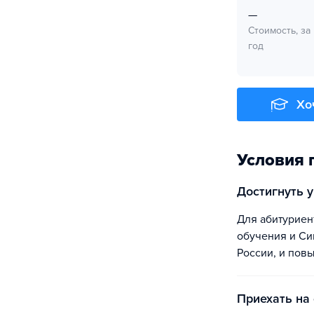
—
Стоимость, за
год
Хо
Условия 
Достигнуть 
Для абитуриентов разработана специализированная платформа, после прохождения
обучения и Син
России, и пов
Приехать на