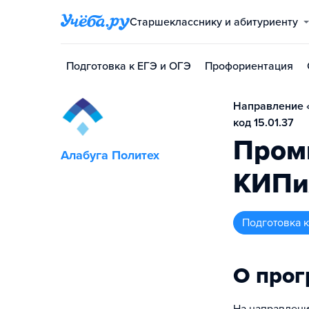
Старшекласснику и абитуриенту
Подготовка к ЕГЭ и ОГЭ
Профориентация
Направление «
код 15.01.37
Пром
Алабуга Политех
КИП
подготовка
О про