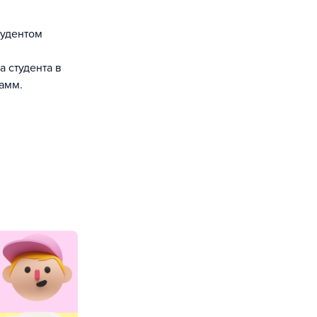
тудентом
 студента в
амм.