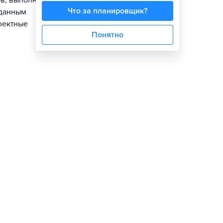
в, выполнять
Что за планировщик?
аданным
фектные
Понятно