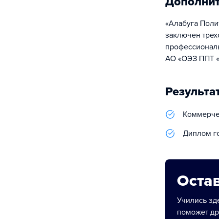
Дополни
«Алабуга Поли
заключен трех
профессиональ
АО «ОЭЗ ППТ «
Результа
Коммерчес
Диплом г
Остав
Учились зде
поможет др