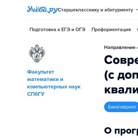
Старшекласснику и абитуриенту
Подготовка к ЕГЭ и ОГЭ
Профориентация
Направление «
Совр
(с до
Факультет
математики и
квал
компьютерных наук
СПбГУ
бакалавриат
О про