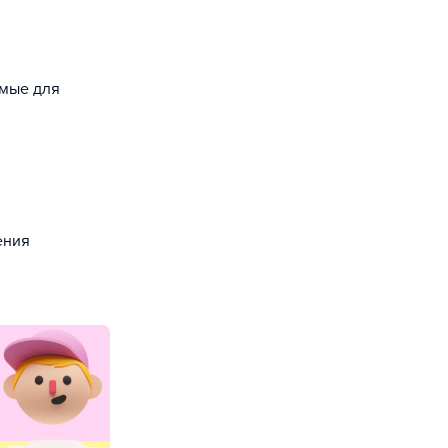
емые для
ения