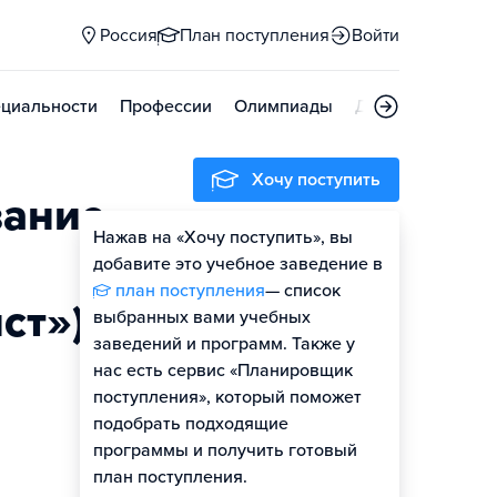
Россия
План поступления
Войти
циальности
Профессии
Олимпиады
Дни открытых д
Хочу поступить
вание
Нажав на «Хочу поступить», вы
Оценить шансы
добавите это учебное заведение в
план поступления
— список
Гайд по поступлению
ст»)
выбранных вами учебных
заведений и программ. Также у
нас есть сервис «Планировщик
поступления», который поможет
подобрать подходящие
программы и получить готовый
план поступления.