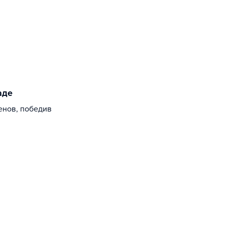
аде
енов, победив