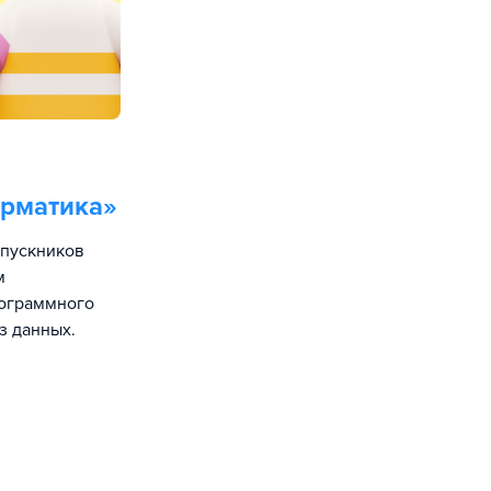
орматика
»
ыпускников
м
рограммного
з данных.