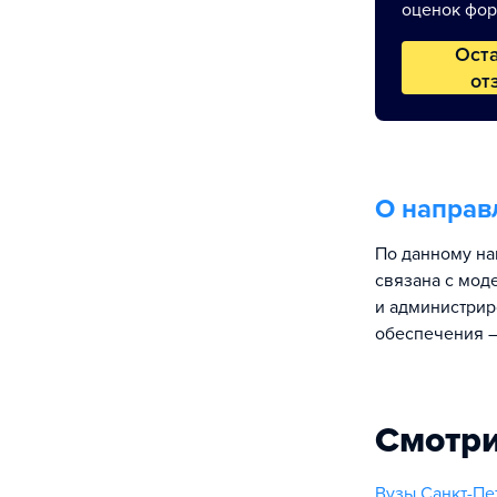
оценок фор
Ост
от
О направ
По данному на
связана с мод
и администрир
обеспечения —
Смотри
Вузы Санкт-Пе