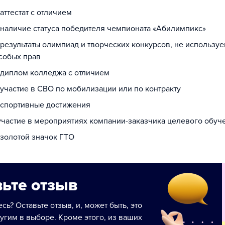
 аттестат с отличием
а наличие статуса победителя чемпионата «Абилимпикс»
 результаты олимпиад и творческих конкурсов, не использу
собых прав
а диплом колледжа с отличием
 участие в СВО по мобилизации или по контракту
а спортивные достижения
 участие в мероприятиях компании-заказчика целевого обуч
 золотой значок ГТО
ьте отзыв
сь? Оставьте отзыв, и, может быть, это
угим в выборе. Кроме этого, из ваших