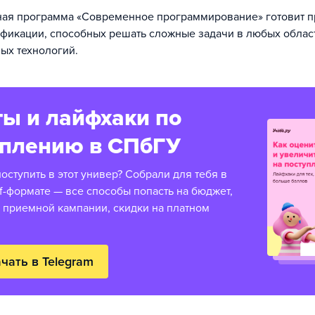
ная программа «Современное программирование» готовит 
фикации, способных решать сложные задачи в любых облас
ых технологий.
ы и лайфхаки по
уплению в СПбГУ
оступить в этот универ? Собрали для тебя в
f-формате — все способы попасть на бюджет,
 приемной кампании, скидки на платном
чать в Telegram