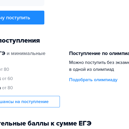
чу поступить
поступления
ГЭ
и минимальные
Поступление по олимпи
Можно поступить без экзам
от 80
в одной из олимпиад
к
от 60
Подобрать олимпиаду
а
от 80
шансы на поступление
ельные баллы к сумме ЕГЭ