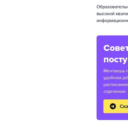
Образователь
высокой квали
информационн
Совет
пост
Мечтаешь п
удобном pd
расписание
отделении.
Ска