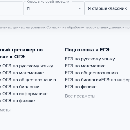
Класс, в который перешли
11
Я старшеклассник
нальных данных на условиях
Согласия на обработку персональных данных
и пр
тный тренажер по
Подготовка к ЕГЭ
вке к ОГЭ
ЕГЭ по русскому языку
р
ОГЭ по русскому языку
ЕГЭ по математике
р
ОГЭ по математике
ЕГЭ по обществознанию
р
ОГЭ по обществознанию
ЕГЭ по биологии
ЕГЭ по инфо
р
ОГЭ по биологии
ЕГЭ по физике
р
ОГЭ по информатике
Все предметы
р
ОГЭ по физике
дметы