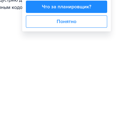
ндустрию для
Что за планировщик?
ммным кодом
Понятно