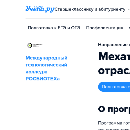
Старшекласснику и абитуриенту
Подготовка к ЕГЭ и ОГЭ
Профориентация
Направление «
Мехат
Международный
технологический
отрас
колледж
РОСБИОТЕХа
подготовка
О про
Программа гот