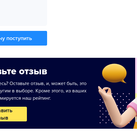
чу поступить
ьте отзыв
сь? Оставьте отзыв, и, может быть, это
угим в выборе. Кроме этого, из ваших
мируется наш рейтинг.
авить
зыв