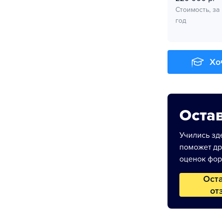
Стоимость, за
год
Хо
Остав
Учились зде
поможет др
оценок фор
Ост
от