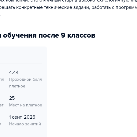
их компаний. Это отличный старт в высокотехнологичную и
т решать конкретные технические задачи, работать с програ
.
 обучения после 9 классов
4.44
лл
Проходной балл
платное
25
ет
Мест на платное
1 сент. 2026
я
Начало занятий