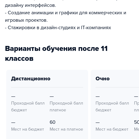
дизайну интерфейсов.
- Создание анимации и графики для коммерческих и
игровых проектов.
- Стажировки в дизайн-студиях и IТ-компаниях
Варианты обучения после 11
классов
дистанционно
очно
—
—
—
—
Проходной балл
Проходной балл
Проходной балл
Пр
бюджет
платное
бюджет
пл
—
60
—
5
Мест на бюджет
Мест на платное
Мест на бюджет
Ме