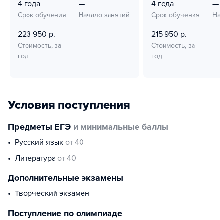
4 года
—
4 года
—
Срок обучения
Начало занятий
Срок обучения
На
223 950 р.
215 950 р.
Стоимость, за
Стоимость, за
год
год
Условия поступления
Предметы ЕГЭ
и минимальные баллы
русский язык
от 40
литература
от 40
Дополнительные экзамены
творческий экзамен
Поступление по олимпиаде