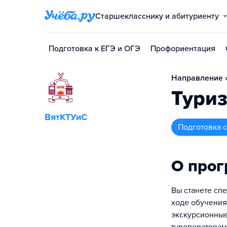
Старшекласснику и абитуриенту
Подготовка к ЕГЭ и ОГЭ
Профориентация
Направление «
Туриз
ВятКТУиС
подготовка
О про
Вы станете спе
ходе обучения 
экскурсионные