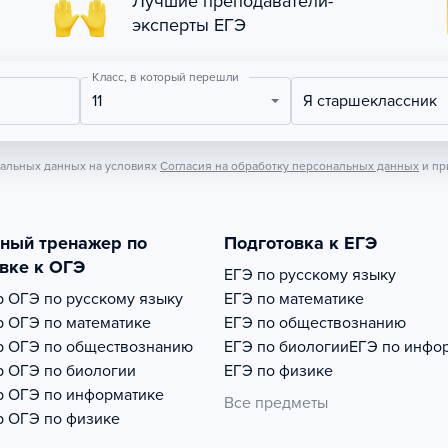
Лучшие преподаватели-
эксперты ЕГЭ
Класс, в который перешли
11
Я старшеклассник
нальных данных на условиях
Согласия на обработку персональных данных
и пр
тный тренажер по
Подготовка к ЕГЭ
вке к ОГЭ
ЕГЭ по русскому языку
р
ОГЭ по русскому языку
ЕГЭ по математике
р
ОГЭ по математике
ЕГЭ по обществознанию
р
ОГЭ по обществознанию
ЕГЭ по биологии
ЕГЭ по инфо
р
ОГЭ по биологии
ЕГЭ по физике
р
ОГЭ по информатике
Все предметы
р
ОГЭ по физике