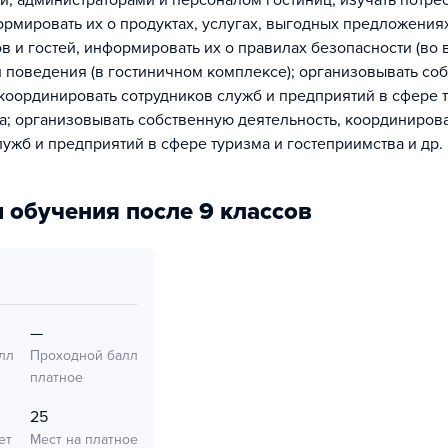
и, администраторами и персоналом гостиниц; изучать потре
ормировать их о продуктах, услугах, выгодных предложения
ов и гостей, информировать их о правилах безопасности (во
и поведения (в гостиничном комплексе); организовывать со
 координировать сотрудников служб и предприятий в сфере 
а; организовывать собственную деятельность, координиров
лужб и предприятий в сфере туризма и гостеприимства и др.
 обучения после 9 классов
—
лл
Проходной балл
платное
25
ет
Мест на платное