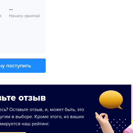
—
я
Начало занятий
чу поступить
ьте отзыв
сь? Оставьте отзыв, и, может быть, это
угим в выборе. Кроме этого, из ваших
мируется наш рейтинг.