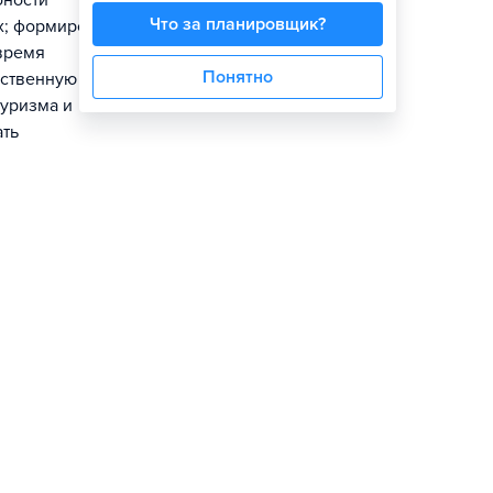
бности
Что за планировщик?
х; формировать
 время
Понятно
бственную
туризма и
ать