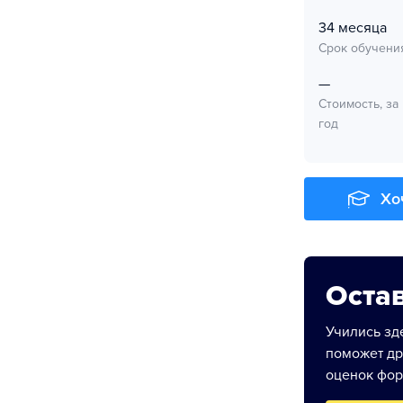
34 месяца
Срок обучени
—
Стоимость, за
год
Хо
Остав
Учились зде
поможет др
оценок фор