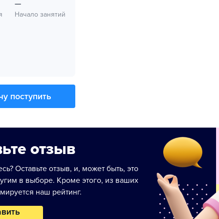
—
я
Начало занятий
чу поступить
ьте отзыв
сь? Оставьте отзыв, и, может быть, это
угим в выборе. Кроме этого, из ваших
мируется наш рейтинг.
авить