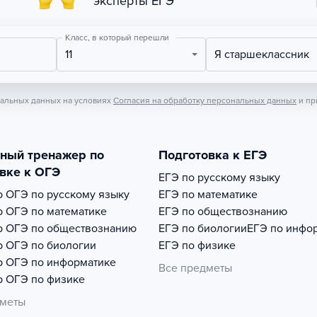
эксперты ЕГЭ
Класс, в который перешли
11
Я старшеклассник
нальных данных на условиях
Согласия на обработку персональных данных
и пр
тный тренажер по
Подготовка к ЕГЭ
вке к ОГЭ
ЕГЭ по русскому языку
р
ОГЭ по русскому языку
ЕГЭ по математике
р
ОГЭ по математике
ЕГЭ по обществознанию
р
ОГЭ по обществознанию
ЕГЭ по биологии
ЕГЭ по инфо
р
ОГЭ по биологии
ЕГЭ по физике
р
ОГЭ по информатике
Все предметы
р
ОГЭ по физике
дметы