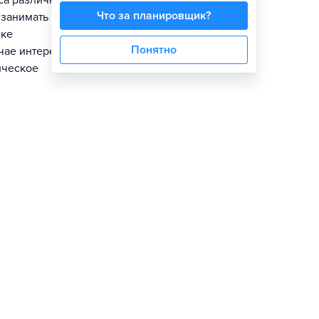
са различных
Что за планировщик?
 занимать
ике
Понятно
чае интереса к
ическое