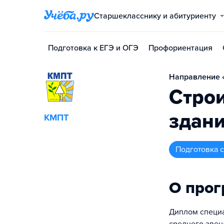
Старшекласснику и абитуриенту
Подготовка к ЕГЭ и ОГЭ
Профориентация
Направление «
Строи
здани
КМПТ
подготовка
О про
Диплом специа