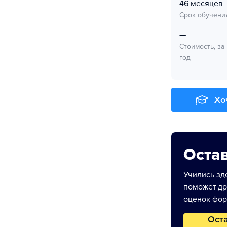
46 месяцев
Срок обучени
—
Стоимость, за
год
Хо
Остав
Учились зде
поможет др
оценок фор
Ост