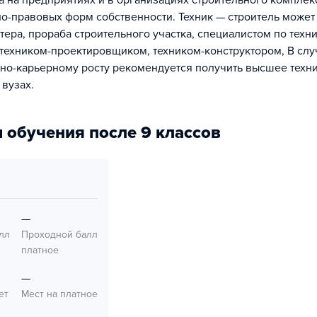
а на предприятиях и в организациях строительного комплек
о-правовых форм собственности. Техник — строитель может
тера, прораба строительного участка, специалистом по техн
 техником-проектировщиком, техником-конструктором, В слу
но-карьерному росту рекомендуется получить высшее техн
 вузах.
 обучения после 9 классов
—
лл
Проходной балл
платное
—
ет
Мест на платное