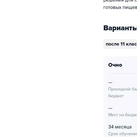
решения для с
готовых пищев
Варианты
после 11 кла
очно
—
Проходной ба
бюджет
—
Мест на бюдж
34 месяца
Срок обучени