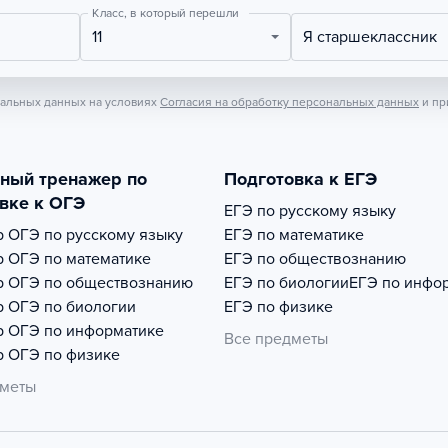
Класс, в который перешли
11
Я старшеклассник
нальных данных на условиях
Согласия на обработку персональных данных
и пр
тный тренажер по
Подготовка к ЕГЭ
вке к ОГЭ
ЕГЭ по русскому языку
р
ОГЭ по русскому языку
ЕГЭ по математике
р
ОГЭ по математике
ЕГЭ по обществознанию
р
ОГЭ по обществознанию
ЕГЭ по биологии
ЕГЭ по инфо
р
ОГЭ по биологии
ЕГЭ по физике
р
ОГЭ по информатике
Все предметы
р
ОГЭ по физике
дметы