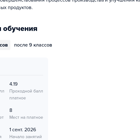
овершенствования процессов производства и улучшения к
ых продуктов.
 обучения
ссов
после 9 классов
4.19
лл
Проходной балл
платное
8
ет
Мест на платное
1 сент. 2026
я
Начало занятий