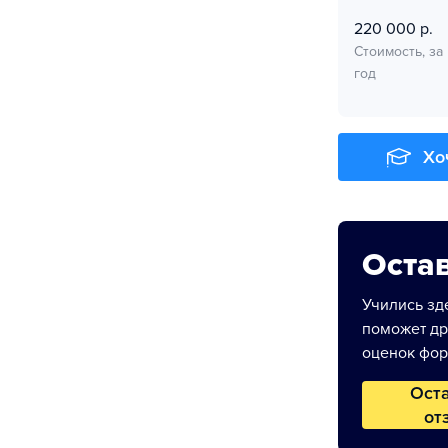
220 000 р.
Стоимость, за
год
Хо
Остав
Учились зде
поможет др
оценок фор
Ост
от