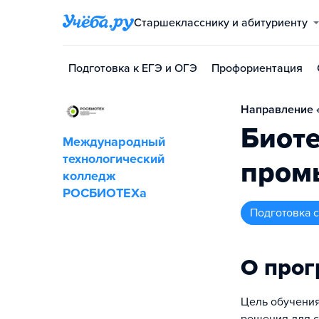
Старшекласснику и абитуриенту
Подготовка к ЕГЭ и ОГЭ
Профориентация
Направление «
Биот
Международный
технологический
пром
колледж
РОСБИОТЕХа
подготовка
О про
Цель обучения