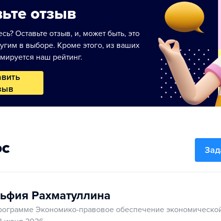
ьте отзыв
сь? Оставьте отзыв, и, может быть, это
угим в выборе. Кроме этого, из ваших
мируется наш рейтинг.
авить
зыв
ос
Зад
ьфия Рахматуллина
рограмме Экономико-правовое обеспечение экономической