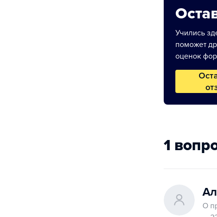
Остав
Учились зде
поможет др
оценок фор
Ост
от
1 вопр
Ал
О п