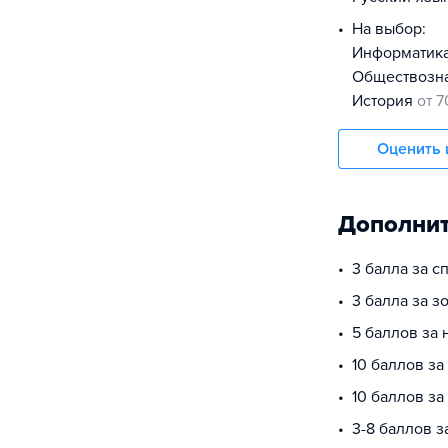
На выбор:
информатик
обществоз
история
от 7
Оценить 
Дополнит
3 балла за 
3 балла за з
5 баллов за
10 баллов за
10 баллов з
3-8 баллов з