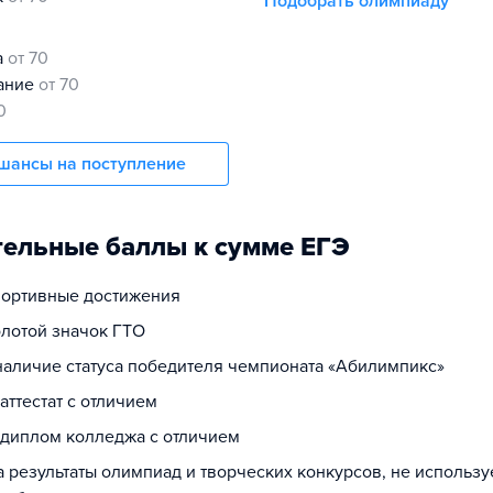
Подобрать олимпиаду
а
от 70
нание
от 70
0
шансы на поступление
ельные баллы к сумме ЕГЭ
спортивные достижения
олотой значок ГТО
 наличие статуса победителя чемпионата «Абилимпикс»
 аттестат с отличием
а диплом колледжа с отличием
а результаты олимпиад и творческих конкурсов, не использ