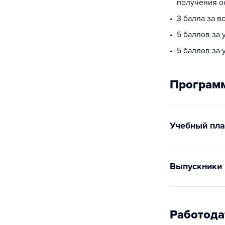
получения о
3 балла за в
5 баллов за 
5 баллов за
Программ
Учебный пла
Выпускники
Работода