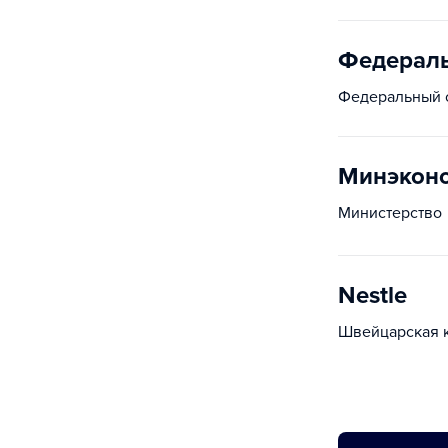
Федераль
Федеральный о
Минэконо
Министерство
Nestle
Швейцарская к