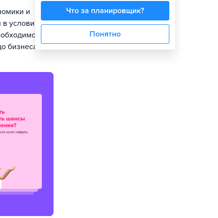
Что за планировщик?
номики и
 в условиях
Понятно
еобходимостью
до бизнеса.