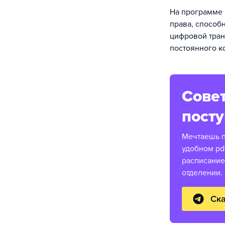
На программе 
права, способ
цифровой тран
постоянного ко
Совет
пост
Мечтаешь п
удобном pd
расписание
отделении.
Ска