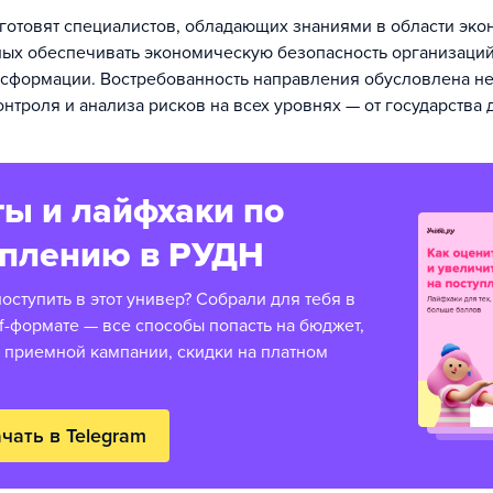
готовят специалистов, обладающих знаниями в области эко
ных обеспечивать экономическую безопасность организаций
сформации. Востребованность направления обусловлена н
нтроля и анализа рисков на всех уровнях — от государства 
ы и лайфхаки по
уплению в РУДН
оступить в этот универ? Собрали для тебя в
f-формате — все способы попасть на бюджет,
 приемной кампании, скидки на платном
чать в Telegram