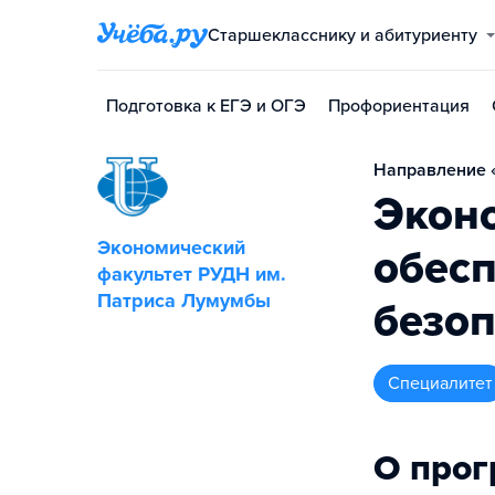
Старшекласснику и абитуриенту
Подготовка к ЕГЭ и ОГЭ
Профориентация
Направление «
Экон
Экономический
обес
факультет РУДН им.
Патриса Лумумбы
безоп
специалитет
О про