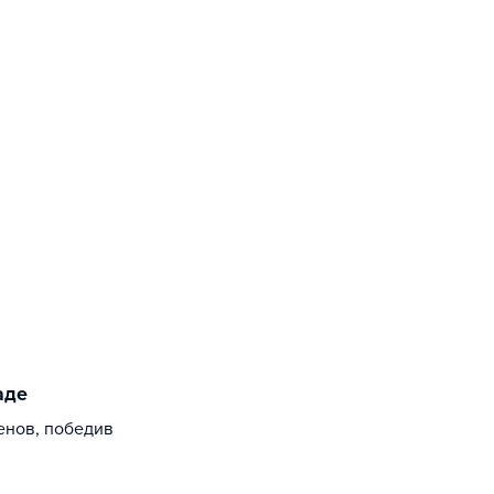
аде
енов, победив