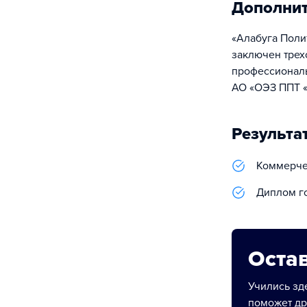
Дополни
«Алабуга Поли
заключен трех
профессиональ
АО «ОЭЗ ППТ «
Результа
Коммерчес
Диплом г
Остав
Учились зде
поможет др