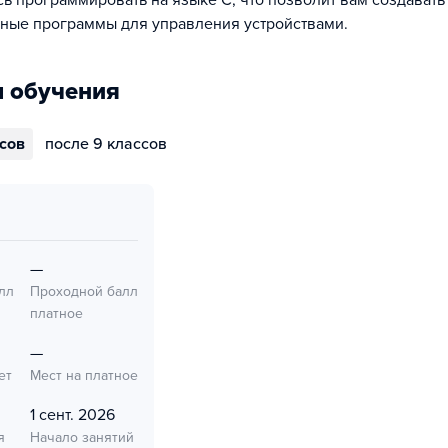
сь программировать на языке C, что позволит вам создават
ные программы для управления устройствами.
 обучения
ссов
после 9 классов
—
лл
Проходной балл
платное
—
ет
Мест на платное
1 сент. 2026
я
Начало занятий