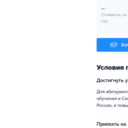
—
Стоимость, за
год
Хо
Условия 
Достигнуть 
Для абитуриентов разработана специализированная платформа, после прохождения
обучения и Син
России, и пов
Приехать на