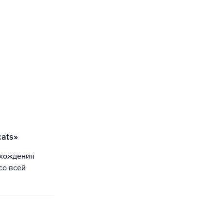
cats»
со всей