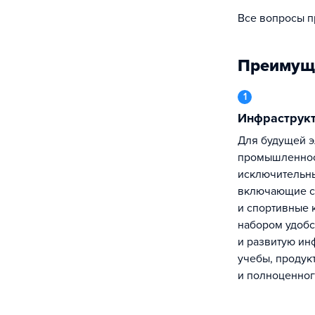
Все вопросы 
Преимущ
1
Инфраструк
Для будущей элиты российской
промышленнос
исключительны
включающие 
и спортивные 
набором удобс
и развитую ин
учебы, продук
и полноценног