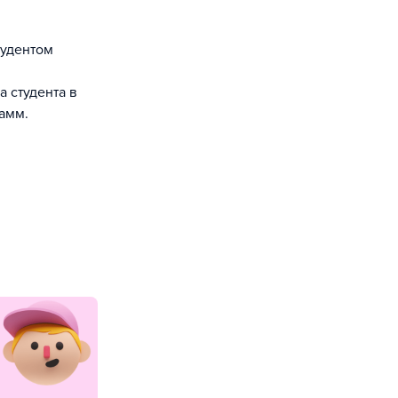
тудентом
 студента в
амм.