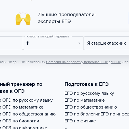
Лучшие преподаватели-
эксперты ЕГЭ
Класс, в который перешли
11
Я старшеклассник
нальных данных на условиях
Согласия на обработку персональных данных
и пр
тный тренажер по
Подготовка к ЕГЭ
вке к ОГЭ
ЕГЭ по русскому языку
р
ОГЭ по русскому языку
ЕГЭ по математике
р
ОГЭ по математике
ЕГЭ по обществознанию
р
ОГЭ по обществознанию
ЕГЭ по биологии
ЕГЭ по инфо
р
ОГЭ по биологии
ЕГЭ по физике
р
ОГЭ по информатике