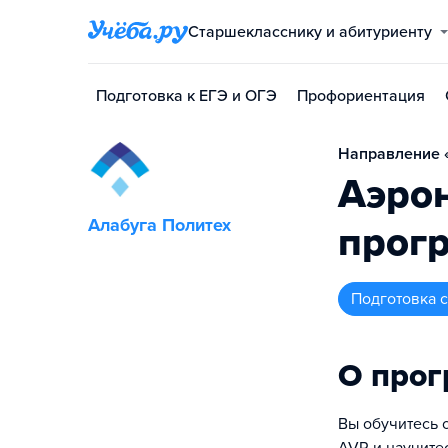
Старшекласснику и абитуриенту
Подготовка к ЕГЭ и ОГЭ
Профориентация
Направление «
Аэро
Алабуга Политех
прог
подготовка
О про
Вы обучитесь