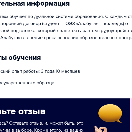
тельная информация
тех» обучает по дуальной системе образования. С каждым с
сторонний договор (студент — ОЭЗ «Алабуга» — колледж) о
ной подготовке, который является гарантом трудоустройства
Алабуга» в течение срока освоения образовательных прогр
ты обучения
кий опыт работы: 3 года 10 месяцев
осударственного образца
ьте отзыв
сь? Оставьте отзыв, и, может быть, это
угим в выборе. Кроме этого, из ваших