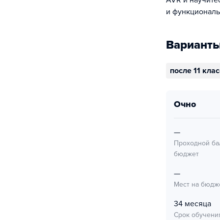
AVR и научите
и функциональ
Варианты
после 11 кла
очно
—
Проходной ба
бюджет
—
Мест на бюдж
34 месяца
Срок обучени