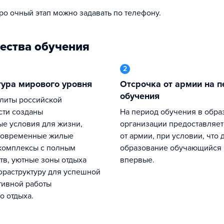
про очный этап можно задавать по телефону.
ества обучения
2
тура мирового уровня
Отсрочка от армии на период
обучения
ти созданы
На период обучения в образовательной
е условия для жизни,
организации предоставляет
современные жилые
от армии, при условии, что 
комплексы с полным
образование обучающийся 
тв, уютные зоны отдыха
впервые.
фраструктуру для успешной
тивной работы
о отдыха.