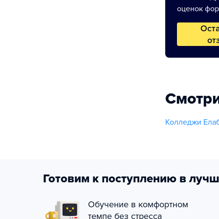
оценок фор
Ост
от
Смотри
Колледжи Елаб
Готовим к поступлению в лучш
Обучение в комфортном
темпе без стресса