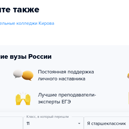
те также
ельные колледжи Кирова
ие вузы России
Постоянная поддержка
личного наставника
Лучшие преподаватели-
эксперты ЕГЭ
Класс, в который перешли
11
Я старшеклассник