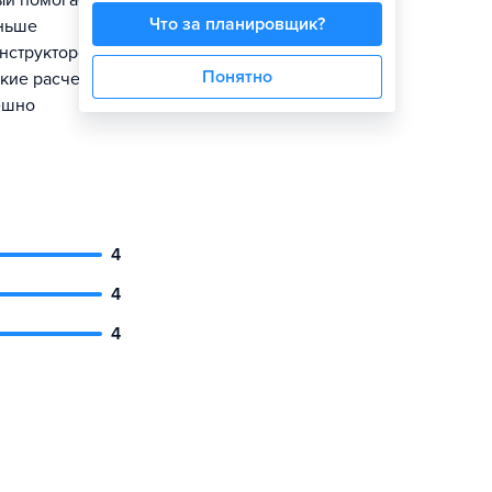
ый помогает
Что за планировщик?
аньше
нструкторские
Понятно
кие расчеты,
пешно
4
4
4