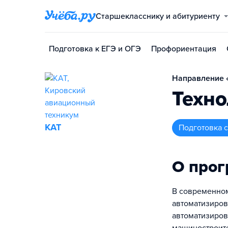
Старшекласснику и абитуриенту
Подготовка к ЕГЭ и ОГЭ
Профориентация
Направление «
Техн
КАТ
подготовка
О про
В современном
автоматизиров
автоматизиров