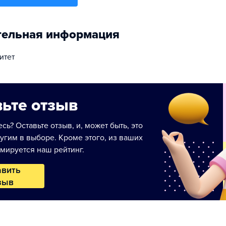
тельная информация
итет
ьте отзыв
сь? Оставьте отзыв, и, может быть, это
угим в выборе. Кроме этого, из ваших
мируется наш рейтинг.
авить
зыв