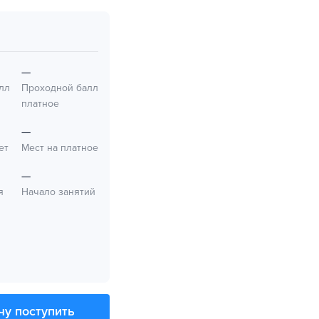
—
лл
Проходной балл
платное
—
ет
Мест на платное
—
я
Начало занятий
чу поступить