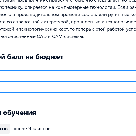
льных предприятиях привели к тому, что специалист, котор
ую технику, опирается на компьютерные технологии. Если р
долю в производительном времени составляли рутинные ко
ота со справочной литературой, прочностные и технологичес
тежей и технологических карт, то теперь с этой работой ус
многочисленные CAD и САМ-системы.
й балл на бюджет
 обучения
ссов
после 9 классов