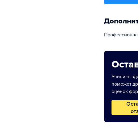
Дополни
Профессионал
Остав
Учились зде
поможет др
оценок фор
Ост
от