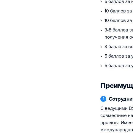
5 баллов за
10 баллов за
10 баллов з
3-8 баллов з
получения о
3 балла за в
5 баллов за 
5 баллов за
Преимущ
Сотрудн
1
С ведущими ВУЗами России реализуются
совместные на
проекты. Имее
международног