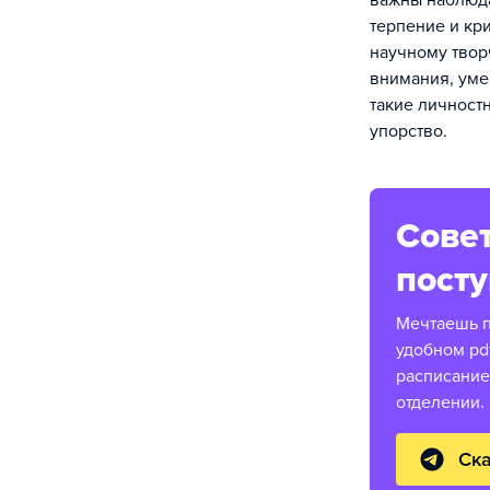
важны наблюда
терпение и кр
научному твор
внимания, уме
такие личностн
упорство.
Совет
пост
Мечтаешь п
удобном pd
расписание
отделении.
Ска