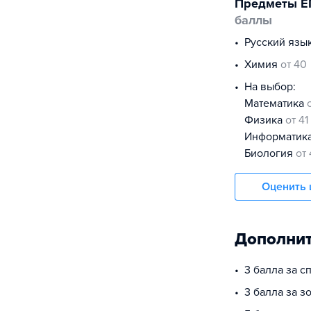
Предметы Е
баллы
русский язы
химия
от 40
На выбор:
математика
физика
от 41
информатик
биология
от
Оценить 
Дополнит
3 балла за 
3 балла за з