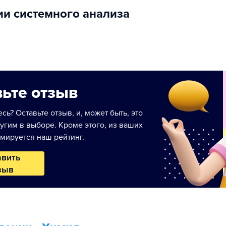
ии системного анализа
ьте отзыв
сь? Оставьте отзыв, и, может быть, это
угим в выборе. Кроме этого, из ваших
мируется наш рейтинг.
авить
зыв