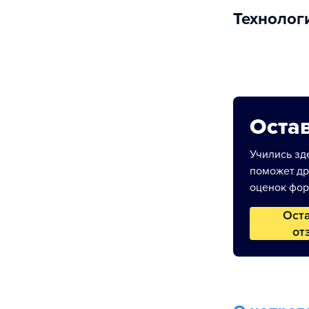
Технолог
Остав
Учились зде
поможет др
оценок фор
Ост
от