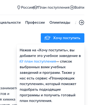
Россия
План поступления
Войти
циальности
Профессии
Олимпиады
Дни открытых д
Хочу поступить
Нажав на «Хочу поступить», вы
Оценить шансы
добавите это учебное заведение в
план поступления
— список
Гайд по поступлению
выбранных вами учебных
заведений и программ. Также у
нас есть сервис «Планировщик
поступления», который поможет
 занимается
подобрать подходящие
ктов и
программы и получить готовый
я химика
план поступления.