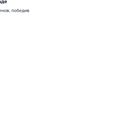
аде
енов, победив