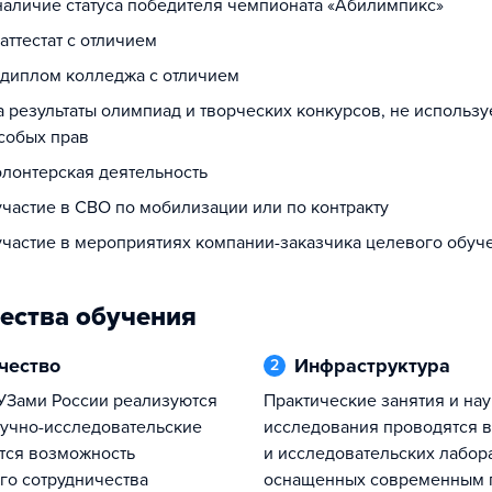
 наличие статуса победителя чемпионата «Абилимпикс»
 аттестат с отличием
а диплом колледжа с отличием
а результаты олимпиад и творческих конкурсов, не использ
собых прав
олонтерская деятельность
участие в СВО по мобилизации или по контракту
 участие в мероприятиях компании-заказчика целевого обуч
ества обучения
ичество
Инфраструктура
2
Практические занятия и научные
учно-исследовательские
исследования проводятся 
тся возможность
и исследовательских лабор
о сотрудничества
оснащенных современным