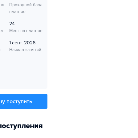
лл
Проходной балл
платное
24
ет
Мест на платное
1 сент. 2026
я
Начало занятий
чу поступить
поступления