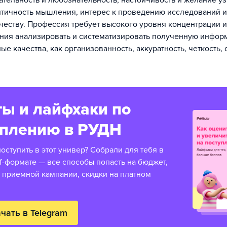
тельность и любознательность, настойчивость и желание уз
итичность мышления, интерес к проведению исследований и
честву. Профессия требует высокого уровня концентрации и
ния анализировать и систематизировать полученную инфо
ые качества, как организованность, аккуратность, четкость, 
ы и лайфхаки по
уплению в РУДН
оступить в этот универ? Собрали для тебя в
f-формате — все способы попасть на бюджет,
 приемной кампании, скидки на платном
чать в Telegram