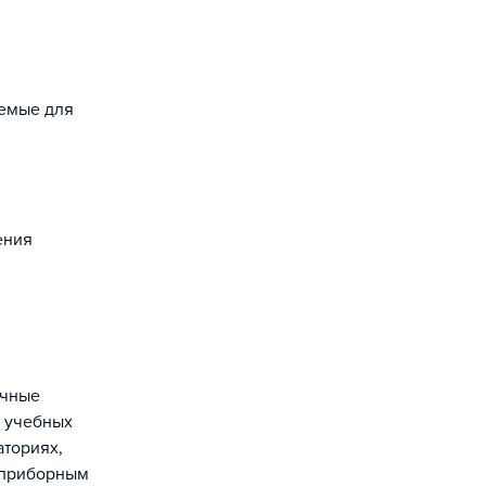
уемые для
ения
в учебных
аториях,
 приборным