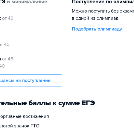
ГЭ
и минимальные
Поступление по олимпи
Можно поступить без экзам
к
от 40
в одной из олимпиад
Подобрать олимпиаду
от 40
а
от 46
 40
шансы на поступление
ельные баллы к сумме ЕГЭ
спортивные достижения
олотой значок ГТО