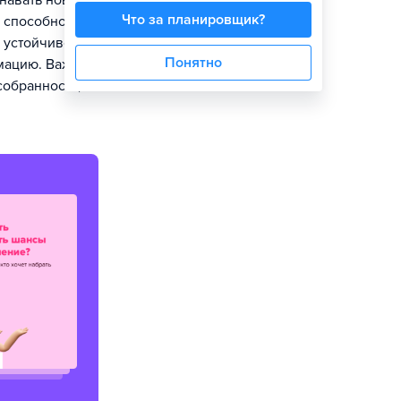
навать новое,
Что за планировщик?
 способность к
 устойчивости
Понятно
рмацию. Важны
собранность,