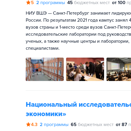
5
2
программы
45
бюджетных мест
от 100
п
НИУ ВШЭ — Санкт-Петербург занимает лидирую
России. По результатам 2021 года кампус занял
вузов страны и 1-место среди вузов Санкт-Пет
исследовательские лаборатории под руководст
ученых, а также научные центры и лаборатори
специалистами.
Национальный исследователь
экономики»
4.3
2
программы
65
бюджетных мест
от 87
п