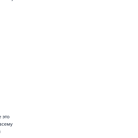
 это
 всему
и