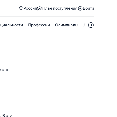
Россия
План поступления
Войти
циальности
Профессии
Олимпиады
Дни открытых д
 это
 В эту