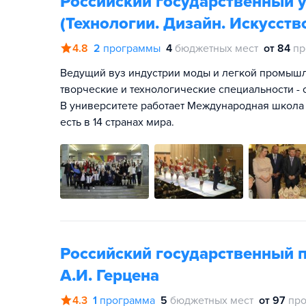
Российский государственный у
(Технологии. Дизайн. Искусств
4.8
2
программы
4
бюджетных мест
от 84
пр
Ведущий вуз индустрии моды и легкой промышл
творческие и технологические специальности - 
В университете работает Международная школа
есть в 14 странах мира.
Российский государственный 
А.И. Герцена
4.3
1
программа
5
бюджетных мест
от 97
про