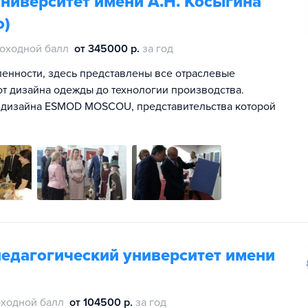
ниверситет имени А.Н. Косыгина
о)
оходной балл
от 345000 р.
за год
енности, здесь представлены все отраслевые
от дизайна одежды до технологии производства.
 дизайна ESMOD MOSCOU, представительства которой
педагогический университет имени
ходной балл
от 104500 р.
за год