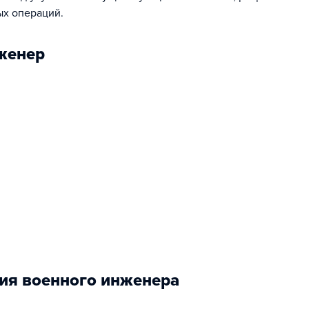
х операций.
женер
ия военного инженера