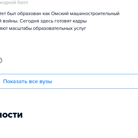
ходной балл
тет был образован как Омский машиностроительный
й войны. Сегодня здесь готовят кадры
яют масштабы образовательных услуг
Показать все вузы
ности