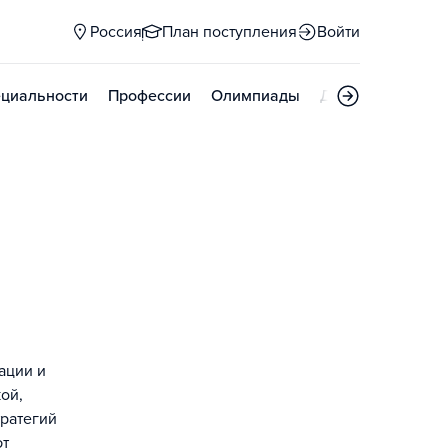
Россия
План поступления
Войти
циальности
Профессии
Олимпиады
Дни открытых д
ации и
ой,
ратегий
ют