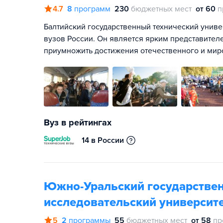
4.7
8
программ
230
бюджетных мест
от 60
п
Балтийский государственный технический унив
вузов России. Он является ярким представите
приумножить достижения отечественного и мир
Вуз в рейтингах
14 в России
Южно-Уральский государствен
исследовательский университе
5
2
программы
55
бюджетных мест
от 58
пр