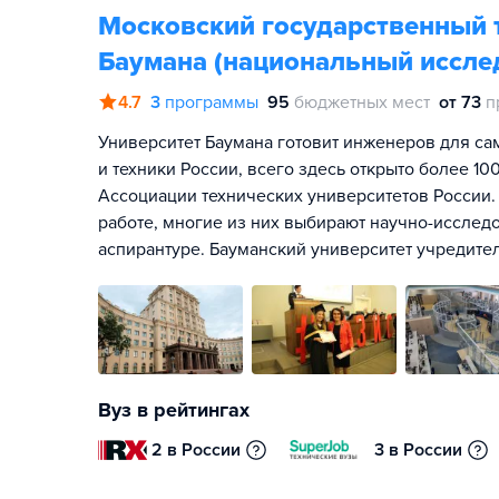
Московский государственный т
Баумана (национальный иссле
4.7
3
программы
95
бюджетных мест
от 73
п
Университет Баумана готовит инженеров для са
и техники России, всего здесь открыто более 1
Ассоциации технических университетов России.
работе, многие из них выбирают научно-исслед
аспирантуре. Бауманский университет учредите
Вуз в рейтингах
2 в России
3 в России