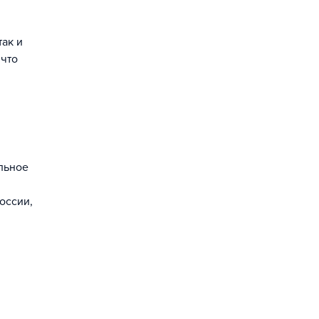
ак и
 что
льное
оссии,