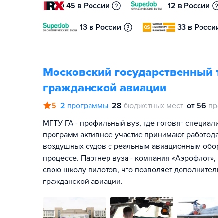
45 в России
12 в России
13 в России
33 в Росси
Московский государственный 
гражданской авиации
5
2
программы
28
бюджетных мест
от 56
пр
МГТУ ГА - профильный вуз, где готовят специал
программ активное участие принимают работода
воздушных судов с реальным авиационным обор
процессе. Партнер вуза - компания «Аэрофлот»,
свою школу пилотов, что позволяет дополнител
гражданской авиации.