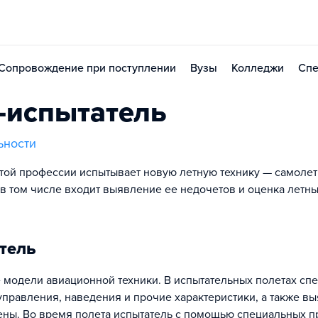
Сопровождение при поступлении
Вузы
Колледжи
Спе
-испытатель
ьности
этой профессии испытывает новую летную технику — самолет
 в том числе входит выявление ее недочетов и оценка летн
тель
е модели авиационной техники. В испытательных полетах сп
управления, наведения и прочие характеристики, а также в
ены. Во время полета испытатель с помощью специальных 