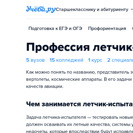
Старшекласснику и абитуриенту
Подготовка к ЕГЭ и ОГЭ
Профориентация
Профессия летчик
5
вузов
15
колледжей
1
курс
2
специал
Как можно понять по названию, представитель 
вертолеты, космические аппараты. В его задачи
качеств авиации.
Чем занимается летчик-испыта
Задача летчика-испытателя — тестировать новы
должен осваивать их летные качества, системы 
недочеты, которые впоследствии будут исправл