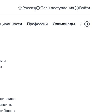
Россия
План поступления
Войти
циальности
Профессии
Олимпиады
Дни открытых д
ы и
ых
ециалист
ыявлять
приборов