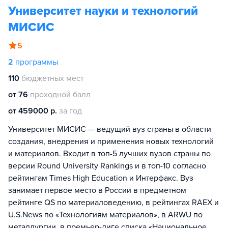
Университет науки и технологий
МИСИС
5
2
программы
110
бюджетных мест
от 76
проходной балл
от 459000 р.
за год
Университет МИСИС — ведущий вуз страны в области
создания, внедрения и применения новых технологий
и материалов. Входит в топ-5 лучших вузов страны по
версии Round University Rankings и в топ-10 согласно
рейтингам Times High Education и Интерфакс. Вуз
занимает первое место в России в предметном
рейтинге QS по материаловедению, в рейтингах RAEX и
U.S.News по «Технологиям материалов», в ARWU по
металлургии, в премьер-лиге списка «Национальное