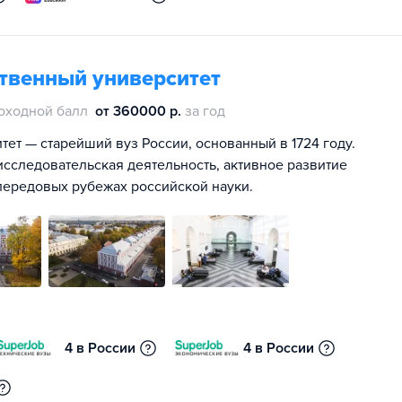
ственный университет
оходной балл
от 360000 р.
за год
ет — старейший вуз России, основанный в 1724 году.
сследовательская деятельность, активное развитие
передовых рубежах российской науки.
4 в России
4 в России