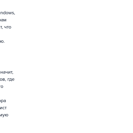
indows,
рам
, что
ю.
начит,
ов, где
го
ора
ист
ямую