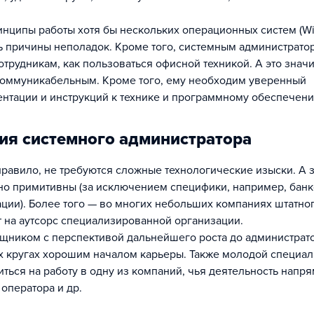
нципы работы хотя бы нескольких операционных систем (W
ять причины неполадок. Кроме того, системным администрато
трудникам, как пользоваться офисной техникой. А это значит
коммуникабельным. Кроме того, ему необходим уверенный
ентации и инструкций к технике и программному обеспечени
ия системного администратора
равило, не требуются сложные технологические изыски. А з
ьно примитивны (за исключением специфики, например, банк
ции). Более того — во многих небольших компаниях штатно
ют на аутсорс специализированной организации.
ощником с перспективой дальнейшего роста до администрат
х кругах хорошим началом карьеры. Также молодой специал
ться на работу в одну из компаний, чья деятельность напр
 оператора и др.