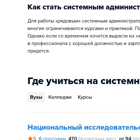
Как стать системным админис
Для работы «рядовым» системным администрато
многие ограничиваются курсами и практикой. П
Однако если со временем хочется вырасти из «
в профессионала с хорошей должностью и зарпл
придется.
Где учиться на систем
Вузы
Колледжи
Курсы
Национальный исследователь
5
6
программ
470
бюджетных мест
от 94
пр