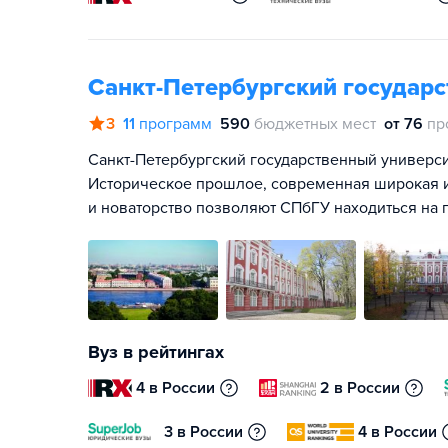
Санкт-Петербургский государ
3
11
программ
590
бюджетных мест
от 76
пр
Санкт-Петербургский государственный университ
Историческое прошлое, современная широкая и
и новаторство позволяют СПбГУ находиться на 
Вуз в рейтингах
4 в России
2 в России
3 в России
4 в России