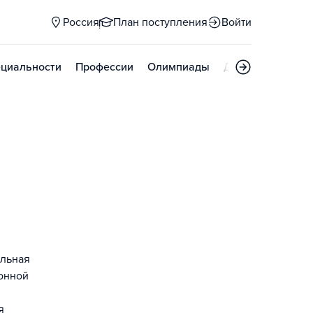
Россия
План поступления
Войти
циальности
Профессии
Олимпиады
Дни открытых д
,
альная
онной
я