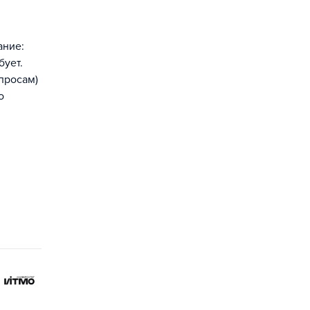
ание:
бует.
просам)
о