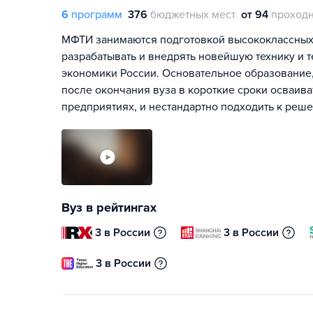
6
программ
376
бюджетных мест
от 94
проходн
МФТИ занимаются подготовкой высококлассных 
разрабатывать и внедрять новейшую технику и 
экономики России. Основательное образование,
после окончания вуза в короткие сроки осваив
предприятиях, и нестандартно подходить к реш
Вуз в рейтингах
3 в России
3 в России
3 в России