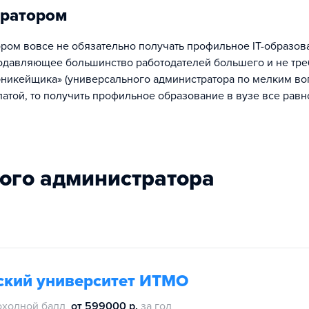
тратором
ром вовсе не обязательно получать профильное IT-образов
одавляющее большинство работодателей большего и не тре
эникейщика» (универсального администратора по мелким во
атой, то получить профильное образование в вузе все равн
ного администратора
ский университет ИТМО
оходной балл
от 599000 р.
за год