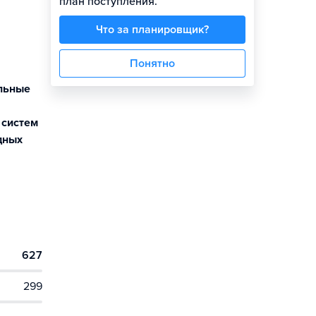
план поступления.
Что за планировщик?
Понятно
альные
 систем
дных
627
299