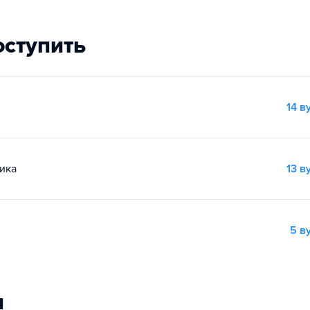
оступить
14 в
ика
13 в
5 в
и