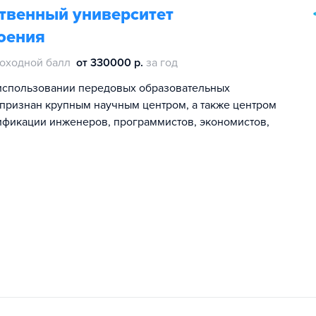
ственный университет
оения
оходной балл
от 330000 р.
за год
использовании передовых образовательных
 признан крупным научным центром, а также центром
ификации инженеров, программистов, экономистов,