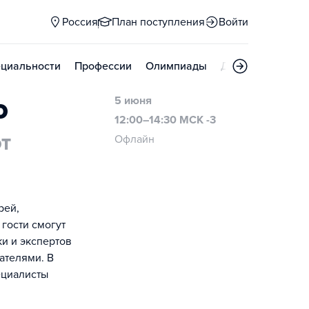
Россия
План поступления
Войти
циальности
Профессии
Олимпиады
Дни открытых д
о
5 июня
12:00–14:30 МСК -3
Офлайн
ЭТ
рей,
гости смогут
ки и экспертов
ателями. В
ециалисты