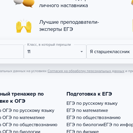
личного наставника
Лучшие преподаватели-
эксперты ЕГЭ
Класс, в который перешли
11
Я старшеклассник
нальных данных на условиях
Согласия на обработку персональных данных
и пр
тный тренажер по
Подготовка к ЕГЭ
вке к ОГЭ
ЕГЭ по русскому языку
р
ОГЭ по русскому языку
ЕГЭ по математике
р
ОГЭ по математике
ЕГЭ по обществознанию
р
ОГЭ по обществознанию
ЕГЭ по биологии
ЕГЭ по инфо
р
ОГЭ по биологии
ЕГЭ по физике