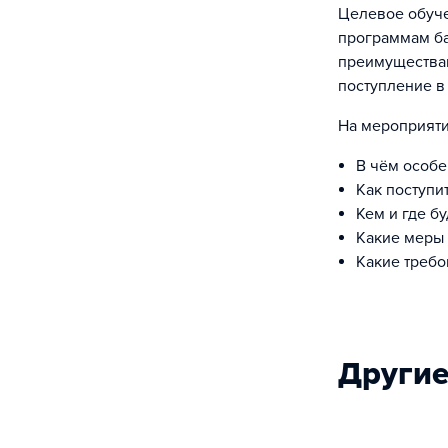
Целевое обуче
программам ба
преимуществам
поступление в
На мероприяти
В чём особе
Как поступи
Кем и где б
Какие меры
Какие требо
Другие