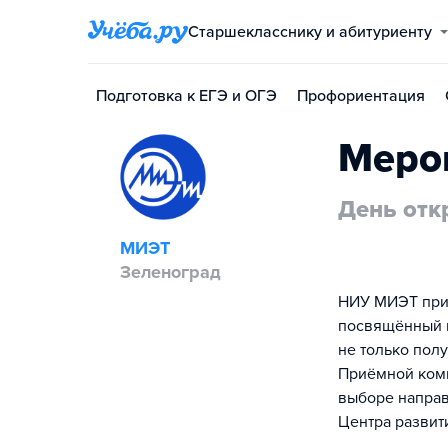
Старшекласснику и абитуриенту
Подготовка к ЕГЭ и ОГЭ
Профориентация
Меро
День отк
МИЭТ
Зеленоград
НИУ МИЭТ приг
посвящённый п
не только пол
Приёмной коми
выборе направ
Центра развит